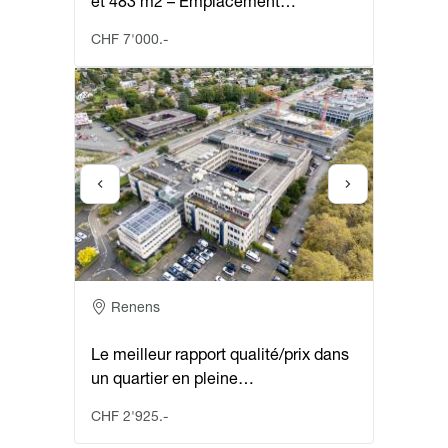
et 483 m2 – Emplacement…
CHF 7'000.-
Adresse
Renens
Le meilleur rapport qualité/prix dans
un quartier en pleine…
CHF 2'925.-