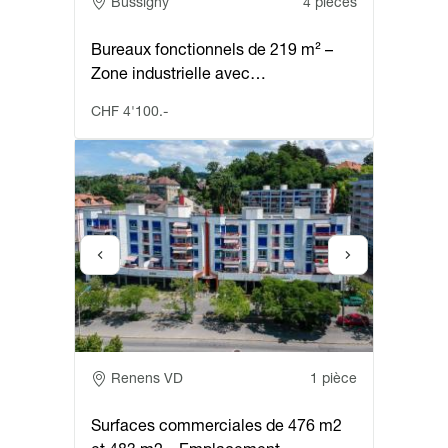
Adresse
Bussigny
4 pièces
Bureaux fonctionnels de 219 m² –
Zone industrielle avec…
CHF 4'100.-
Adresse
Renens VD
1 pièce
Surfaces commerciales de 476 m2