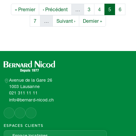
Pagination
Première page
Page précédente
Page
Page
Page
Page
« Premier
‹ Précédent
…
3
4
5
6
Page
Page suivante
Dernière page
7
…
Suivant ›
Dernier »
Avenue de la Gare 26
1003 Lausanne
021 311 11 11
info@bernard-nicod.ch
ESPACES CLIENTS
Espace locataires