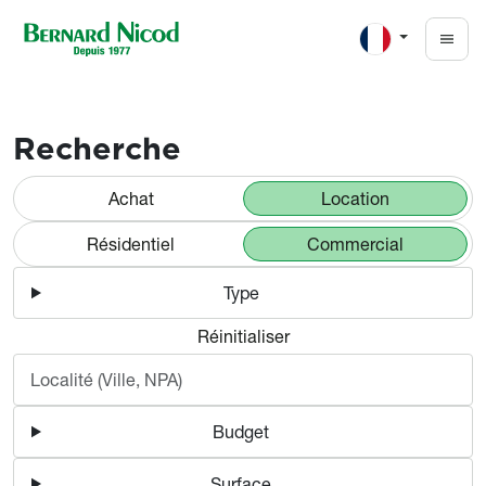
Aller au contenu principal
Locaux commerciaux à louer 
Recherche
Achat
Location
Résidentiel
Commercial
Type
Réinitialiser
Budget
Surface