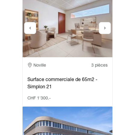
Adresse
Noville
3 pièces
Surface commerciale de 65m2 -
Simplon 21
CHF 1'300.-