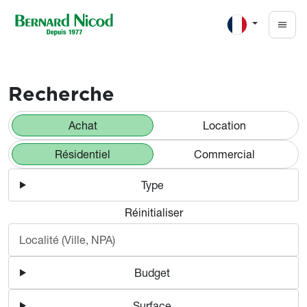
Aller au contenu principal
Appartements et maisons à v
Recherche
Achat
Location
Résidentiel
Commercial
Type
Réinitialiser
Budget
Surface