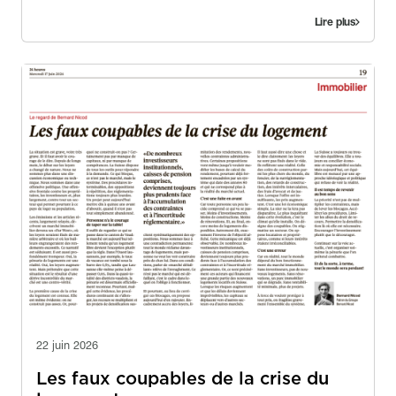
Lire plus
Image
Image
22 juin 2026
Les faux coupables de la crise du