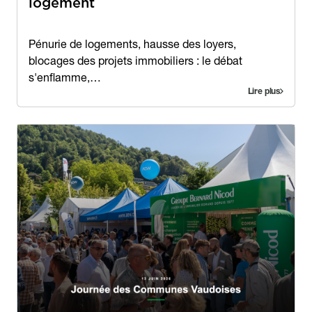
logement
Contenu
Pénurie de logements, hausse des loyers,
blocages des projets immobiliers : le débat
s'enflamme,…
Lire plus
Image
Image