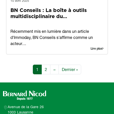
10 avril 2025
BN Conseils : La boîte à outils
multidisciplinaire du…
Contenu
Récemment mis en lumière dans un article
d'Immoday, BN Conseils s'affirme comme un
acteur…
Lire plus
Pagination
Page
Page
Page suivante
Dernière page
1
2
››
Dernier »
Avenue de la Gare 26
1003 Lausanne