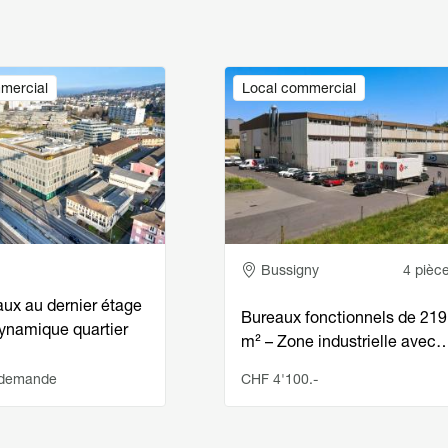
Image
mercial
Local commercial
e
Adresse
Bussigny
4 pièc
aux au dernier étage
Bureaux fonctionnels de 219
dynamique quartier
m² – Zone industrielle avec
 demande
CHF 4'100.-