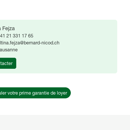
a Fejza
41 21 331 17 65
ltina.fejza@bernard-nicod.ch
ausanne
tacter
ler votre prime garantie de loyer