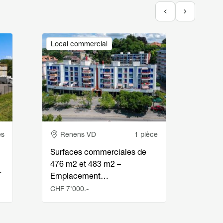
Image
Image
Local commercial
Local
Adresse
Ad
es
Renens VD
1 pièce
Re
Surfaces commerciales de
Le me
476 m2 et 483 m2 –
quali
…
Emplacement…
en p
CHF 7'000.-
CHF 2