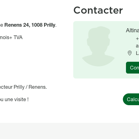
Contacter
se
Renens 24, 1008 Prilly
.
Image
Image
Altin
/mois+ TVA
+
a
L
Con
cteur Prilly / Renens.
 une visite !
Calcu