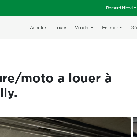
Bernard Nicod
Menu top
Navigation principale
Acheter
Louer
Vendre
Estimer
Gé
ure/moto a louer à
ly.