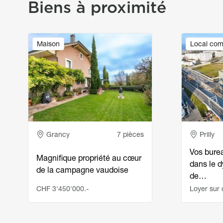
Biens à proximité
Image
Image
Maison
Local com
Adresse
Adress
Grancy
7 pièces
Prilly
Vos bure
Magnifique propriété au cœur
dans le 
de la campagne vaudoise
de…
CHF 3'450'000.-
Loyer sur