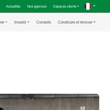
Actualités
Nos agences
Espaces clients
rer
Investir
Conseils
Construire et rénover
Partager su
Partager
Copier