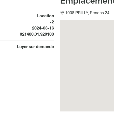
Emplacemen
1008 PRILLY, Renens 24
Location
-2
Géolocalisation
Available from
2024-03-16
021480.01.920108
Loyer sur demande