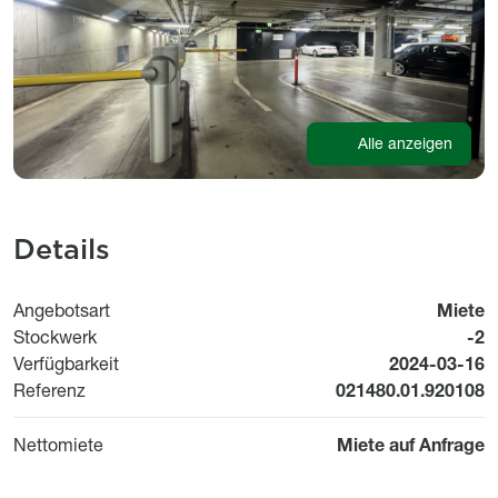
Alle anzeigen
Details
Angebotsart
Miete
Stockwerk
-2
Available fr
Verfügbarkeit
2024-03-16
Referenz
021480.01.920108
Nettomiete
Miete auf Anfrage