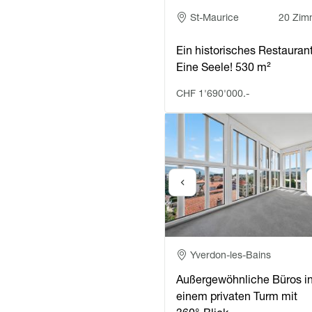
Adresse
St-Maurice
20 Zim
Ein historisches Restaurant
Eine Seele! 530 m²
CHF 1'690'000.-
Adresse
Yverdon-les-Bains
Außergewöhnliche Büros i
einem privaten Turm mit