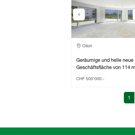
Adresse
Ollon
Geräumige und helle neue
Geschäftsfläche von 114 
CHF 500'000.-
Seitennummerie
Sei
1