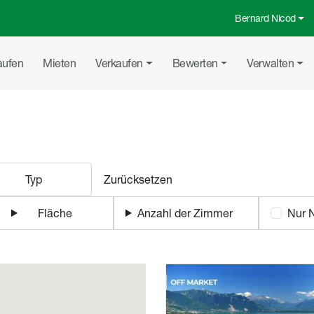
Bernard Nicod
Top-Menü
uptnavigation
aufen
Mieten
Verkaufen
Bewerten
Verwalten
 zum Kauf in der Wes
Typ
Zurücksetzen
Fläche
Anzahl der Zimmer
Nur 