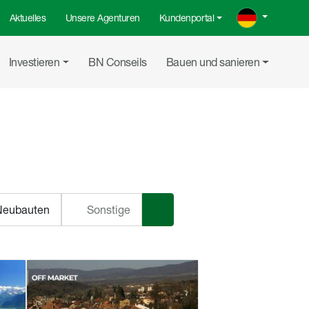
Aktuelles
Unsere Agenturen
Kundenportal
Investieren
BN Conseils
Bauen und sanieren
tschweiz
Neubauten
Sonstige