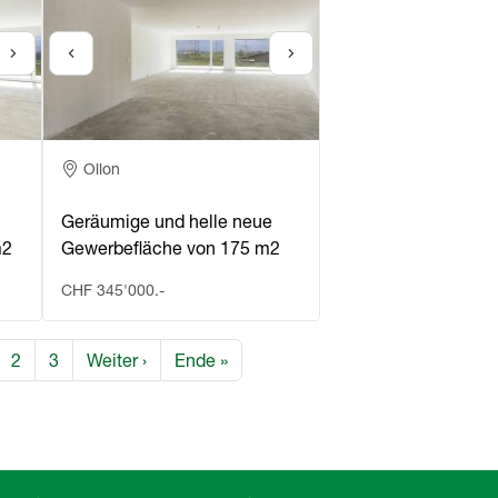
Adresse
Ollon
Geräumige und helle neue
m2
Gewerbefläche von 175 m2
CHF 345'000.-
rung
te
Seite
Seite
Nächste Seite
Letzte Seite
2
3
Weiter ›
Ende »