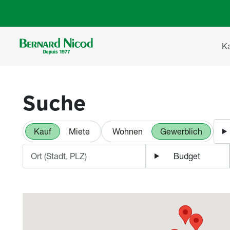
Direkt zum Inhalt
Ha
K
Gewerbeimmobilien
Suche
Kauf
Miete
Wohnen
Gewerblich
Budget