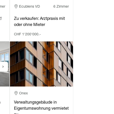
Adresse
mer
Ecublens VD
6 Zimmer
!
Zu verkaufen: Arztpraxis mit
oder ohne Mieter
CHF 1'200'000.-
Adresse
Onex
n
Verwaltungsgebäude in
Eigentumswohnung vermietet