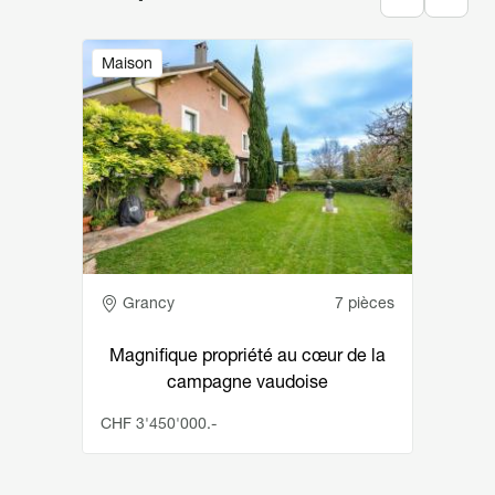
Image
Maison
Adresse
Grancy
7 pièces
Magnifique propriété au cœur de la
campagne vaudoise
CHF 3'450'000.-