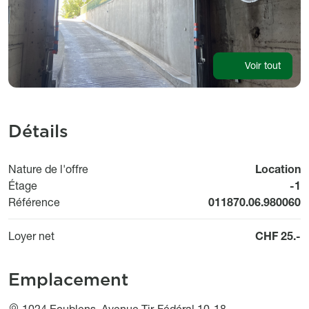
Voir tout
Détails
Nature de l'offre
Location
Étage
-1
Référence
011870.06.980060
Loyer net
CHF 25.-
Emplacement
1024 Ecublens, Avenue Tir-Fédéral 10-18