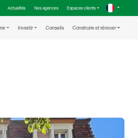
Actualités
Nos agences
Espaces clients
rer
Investir
Conseils
Construire et rénover
Partager su
Partager
Copier