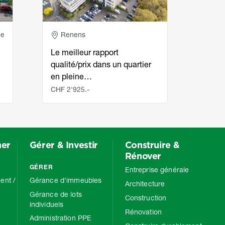
Adresse
Ad
ce
Renens
Re
Le meilleur rapport
Burea
qualité/prix dans un quartier
étage
en pleine…
plac
CHF 2'925.-
CHF 8
mer
Gérer & Investir
Construire &
Rénover
GÉRER
Entreprise générale
ent /
Gérance d'immeubles
Architecture
Gérance de lots
Construction
individuels
Rénovation
Administration PPE