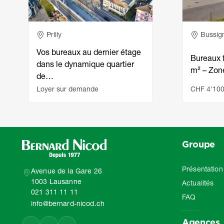
Adresse
Adress
Prilly
Bussig
Vos bureaux au dernier étage
Bureaux 
dans le dynamique quartier
m² – Zon
de…
Loyer sur demande
CHF 4'100
Groupe
Présentation
Avenue de la Gare 26
1003 Lausanne
Actualités
021 311 11 11
FAQ
info@bernard-nicod.ch
Agences