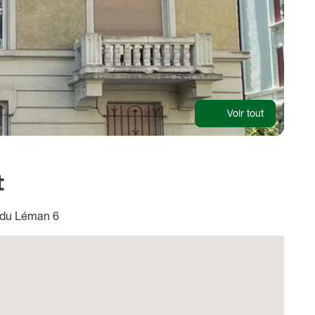
Voir tout
t
du Léman 6