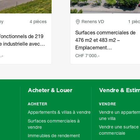
e
Adresse
ny
4 pièces
Renens VD
1 piè
Surfaces commerciales de
fonctionnels de 219
476 m2 et 483 m2 –
e industrielle avec…
Emplacement…
.-
CHF 7'000.-
Acheter & Louer
Vendre & Esti
ACHETER
VENDRE
Appartements & villas à vendre
Vendre un appartem
une villa
Surfaces commerciales à
Vendre une surface
vendre
commerciale
Immeubles de rendement