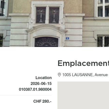
Emplacemen
1005 LAUSANNE, Avenue 
Location
Available from
2026-06-15
Géolocalisation
010387.01.980004
CHF 280.-