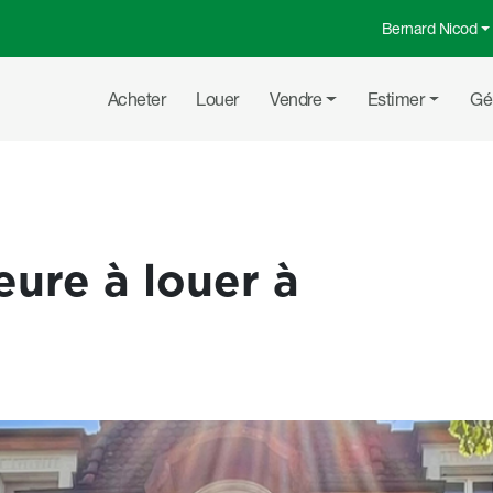
Bernard Nicod
Menu top
Navigation principale
Acheter
Louer
Vendre
Estimer
Gé
eure à louer à