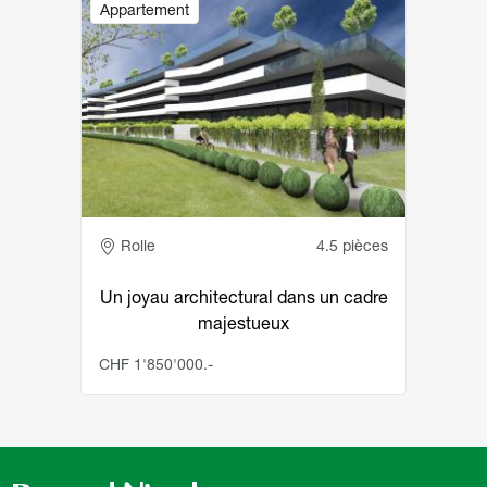
Appartement
Adresse
Rolle
4.5 pièces
Un joyau architectural dans un cadre
majestueux
CHF 1'850'000.-