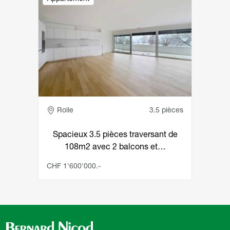
Adresse
Rolle
3.5 pièces
Spacieux 3.5 pièces traversant de
108m2 avec 2 balcons et…
CHF 1'600'000.-