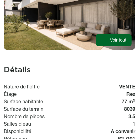
Voir tout
Détails
Usage
Nature de l'offre
VENTE
Étage
Rez
2
Surface habitable
77 m
Surface du terrain
8039
Nombre de pièces
3.5
Salles d'eau
1
Disponibilit
Disponibilité
A convenir
Référenc
Référence
B2-G01