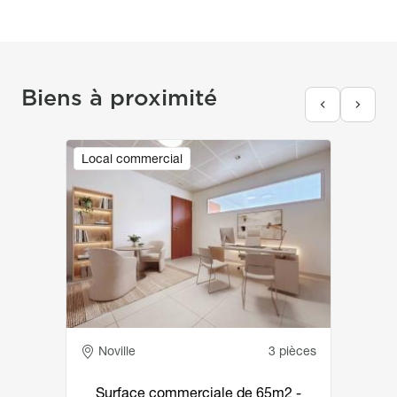
Biens à proximité
Image
Local commercial
Adresse
Noville
3 pièces
Surface commerciale de 65m2 -