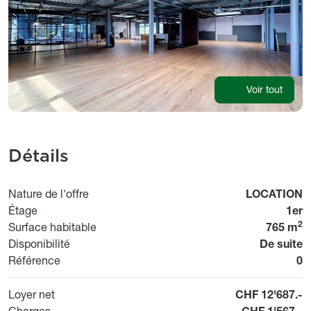
Voir tout
Détails
Usage
Nature de l'offre
LOCATION
Étage
1er
2
Surface habitable
765 m
Disponibil
Disponibilité
De suite
Bi
Référence
0
Loyer net
CHF 12'687.-
Charges
CHF 1'567.-