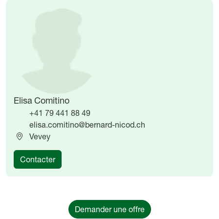
Image
Image
Elisa Comitino
+41 79 441 88 49
elisa.comitino@bernard-nicod.ch
Vevey
Contacter
Demander une offre