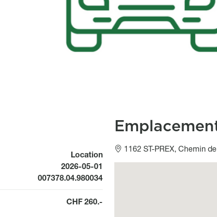
Emplacemen
1162 ST-PREX, Chemin de 
Location
Available from
2026-05-01
Géolocalisation
007378.04.980034
CHF 260.-