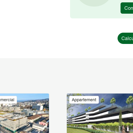
Con
Calcu
Image
mercial
Appartement