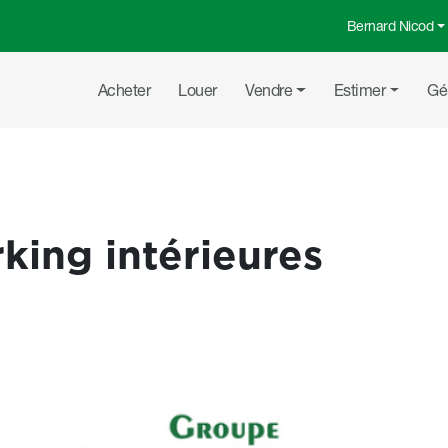
Bernard Nicod
Menu top
Navigation principale
Acheter
Louer
Vendre
Estimer
Gé
king intérieures