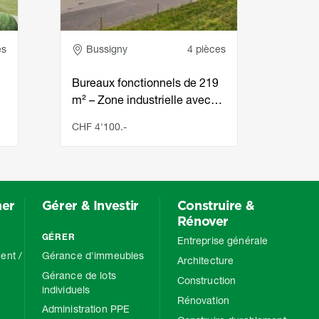
Adresse
Ad
es
Bussigny
4 pièces
Re
Surf
Bureaux fonctionnels de 219
476 
m² – Zone industrielle avec…
Empl
CHF 4'100.-
CHF 7
mer
Gérer & Investir
Construire &
Rénover
GÉRER
Entreprise générale
ent /
Gérance d'immeubles
Architecture
Gérance de lots
Construction
individuels
Rénovation
Administration PPE