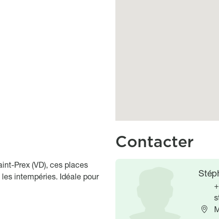
Contacter
int-Prex (VD), ces places
Image
Image
Stép
 les intempéries. Idéale pour
+
s
M