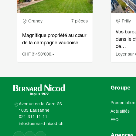
Adresse
Adress
Grancy
7 pièces
Prilly
Vos bure
Magnifique propriété au cœur
dans le 
de la campagne vaudoise
de…
CHF 3'450'000.-
Loyer sur
Groupe
Présentation
Avenue de la Gare 26
1003 Lausanne
Actualités
021 311 11 11
FAQ
info@bernard-nicod.ch
Agences