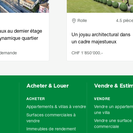
e
Adresse
Rolle
4.5 pièc
aux au dernier étage
Un joyau architectural dans
dynamique quartier
un cadre majestueux
 demande
CHF 1'850'000.-
Acheter & Louer
Vendre & Esti
ACHETER
VENDRE
Appartements & villas à vendre
Vendre un appartem
une villa
Surfaces commerciales à
Vendre une surface
vendre
commerciale
Immeubles de rendement