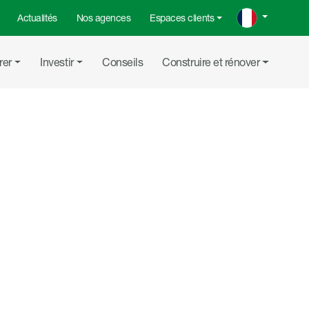
Actualités
Nos agences
Espaces clients
rer
Investir
Conseils
Construire et rénover
Partager su
Partager
Copier