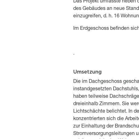
Description
Das Projekt umfasste neben
des Gebäudes an neue Standa
einzugreifen, d. h. 16 Wohnu
Im Erdgeschoss befinden sich
.
Umsetzung
Titre
Description
Die im Dachgeschoss gescha
instandgesetzten Dachstuhls,
haben teilweise Dachschrägen
dreieinhalb Zimmern. Sie wer
Lichtschächte belichtet. In
konzentrierten sich die Arbe
zur Einhaltung der Brandschu
Stromversorgungsleitungen un