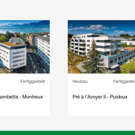
 en avant
Image
incipal
Statut
Service principal
Statut
Fertiggestellt
Neubau
Fertiggestel
ambetta - Montreux
Pré à l'Avoyer II - Puidoux