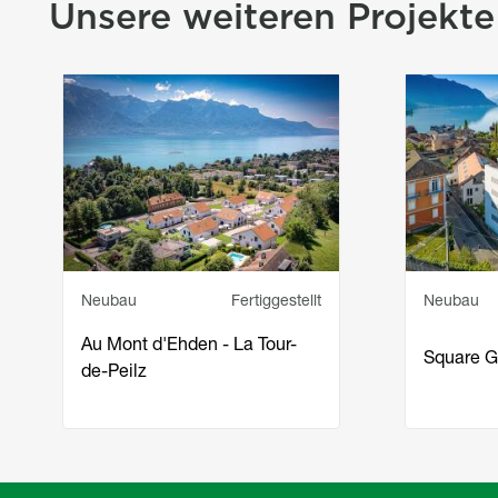
Titre section Projets mis
Unsere weiteren Projekte
Image
Image
Service principal
Statut
Service pr
Neubau
Fertiggestellt
Neubau
Au Mont d'Ehden - La Tour-
Square G
de-Peilz