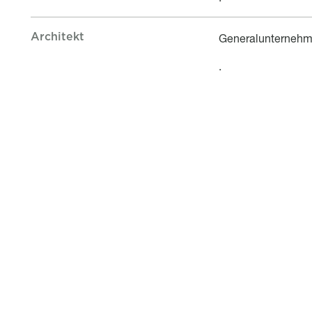
Architekt
Titre
Description
Generalunternehm
.