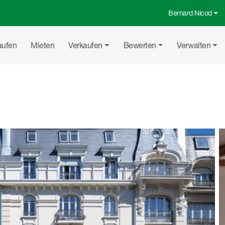
Bernard Nicod
Top-Menü
uptnavigation
aufen
Mieten
Verkaufen
Bewerten
Verwalten