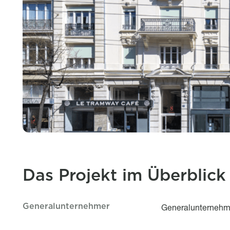
Das Projekt im Überblick
Generalunternehmer
Le projet en bref
Titre
Description
Generalunternehm
.