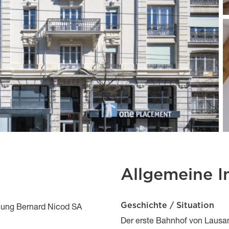
Allgemeine I
Geschichte / Situation
Description
Titre
ung Bernard Nicod SA
Description
Der erste Bahnhof von Lausan