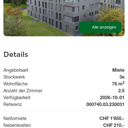
Alle anzeigen
Details
Angebotsart
Miete
Stockwerk
3e
2
Wohnfläche
76 m
Anzahl der Zimmer
2.5
Available fr
Verfügbarkeit
2026-10-01
Referenz
000740.03.230031
Nettomiete
CHF 1'850.-
Nebenkosten
CHF 210.-