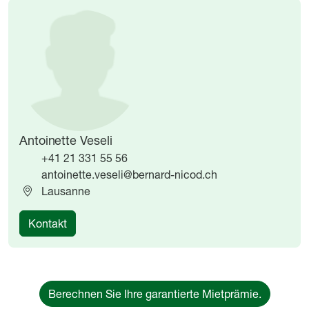
Image
Image
Antoinette Veseli
+41 21 331 55 56
antoinette.veseli@bernard-nicod.ch
Lausanne
Kontakt
Berechnen Sie Ihre garantierte Mietprämie.