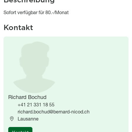
Object description
Sofort verfügbar für 80.-/Monat
Kontakt
Image
Image
Richard Bochud
+41 21 331 18 55
richard.bochud@bernard-nicod.ch
Lausanne