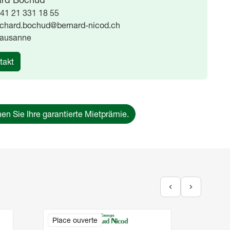
41 21 331 18 55
ichard.bochud@bernard-nicod.ch
ausanne
takt
en Sie Ihre garantierte Mietprämie.
Image
Image
Place ouverte
Bure