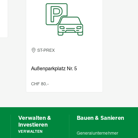
ST-PREX
N
Stadt
Außenparkplatz Nr. 5
m² gr
Lage
CHF 80.-
CHF 2
Verwalten &
Bauen & Sanieren
Investieren
VERWALTEN
Generalunternehmer