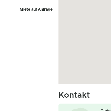
Miete auf Anfrage
Kontakt
Image
Image
Rich