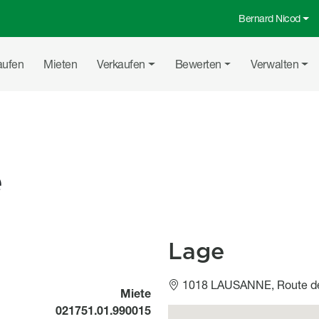
Bernard Nicod
Top-Menü
uptnavigation
aufen
Mieten
Verkaufen
Bewerten
Verwalten
e
Lage
1018 LAUSANNE, Route de 
Miete
021751.01.990015
Géolocalisation