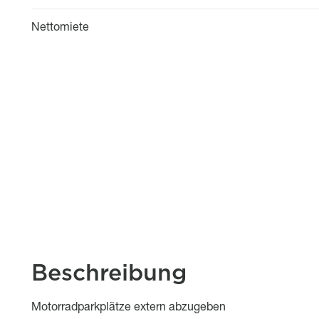
Nettomiete
Beschreibung
Object description
Motorradparkplätze extern abzugeben