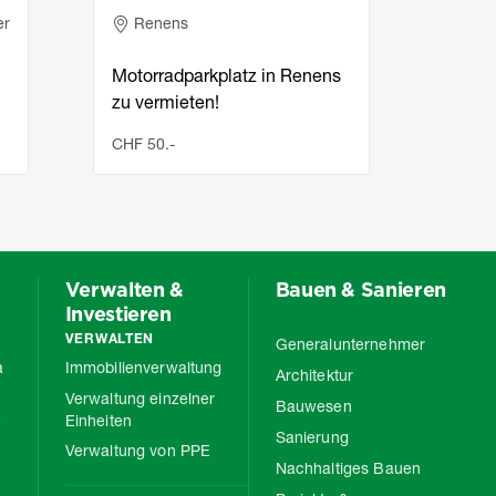
er
Renens
PU
Motorradparkplatz in Renens
12 m
zu vermieten!
in Pu
CHF 50.-
CHF 1
Verwalten &
Bauen & Sanieren
Investieren
VERWALTEN
Generalunternehmer
a
Immobilienverwaltung
Architektur
Verwaltung einzelner
Bauwesen
e
Einheiten
Sanierung
Verwaltung von PPE
Nachhaltiges Bauen