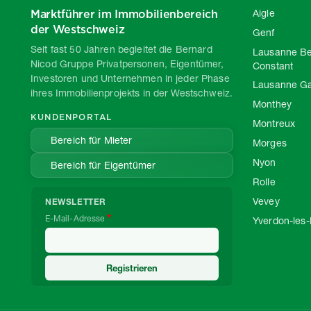
Marktführer im Immobilienbereich
Aigle
der Westschweiz
Genf
Seit fast 50 Jahren begleitet die Bernard
Lausanne Be
Nicod Gruppe Privatpersonen, Eigentümer,
Constant
Investoren und Unternehmen in jeder Phase
Lausanne G
ihres Immobilienprojekts in der Westschweiz.
Monthey
KUNDENPORTAL
Montreux
Bereich für Mieter
Morges
Nyon
Bereich für Eigentümer
Rolle
Vevey
NEWSLETTER
E-Mail-Adresse
Yverdon-les-