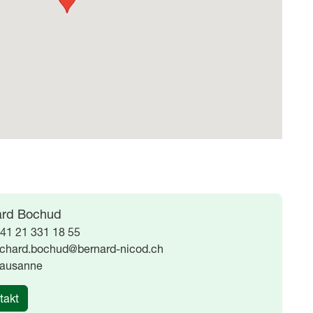
ard Bochud
41 21 331 18 55
ichard.bochud@bernard-nicod.ch
ausanne
takt