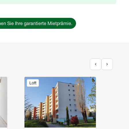
en Sie Ihre garantierte Mietprämie.
Image
Image
Loft
Dépôt