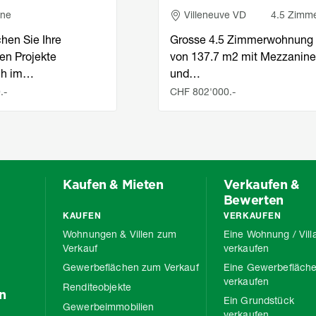
e
Adresse
nne
Villeneuve VD
4.5 Zimm
chen Sie Ihre
Grosse 4.5 Zimmerwohnung
en Projekte
von 137.7 m2 mit Mezzanine
ich im…
und…
.-
CHF 802'000.-
Kaufen & Mieten
Verkaufen &
Bewerten
KAUFEN
VERKAUFEN
Wohnungen & Villen zum
Eine Wohnung / Vill
Verkauf
verkaufen
Gewerbeflächen zum Verkauf
Eine Gewerbefläch
verkaufen
Renditeobjekte
n
Ein Grundstück
Gewerbeimmobilien
verkaufen