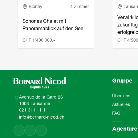
Adresse
Adress
Blonay
4 Zimmer
Lausa
Verwirkli
Schönes Chalet mit
zukünftig
Panoramablick auf den See
erfolgre
CHF 1'490'000.-
CHF 4'500
Gruppe
Über uns
Avenue de la Gare 26
1003 Lausanne
Aktuelles
021 311 11 11
FAQ
info@bernard-nicod.ch
Agenture