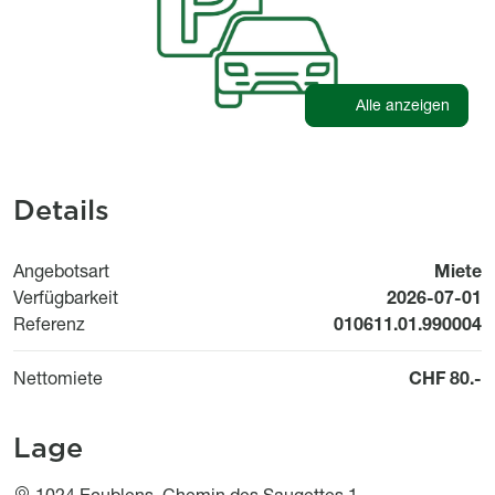
Alle anzeigen
Details
Angebotsart
Miete
Available fr
Verfügbarkeit
2026-07-01
Referenz
010611.01.990004
Nettomiete
CHF 80.-
Lage
1024 Ecublens, Chemin des Saugettes 1