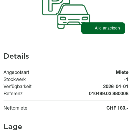
Alle anzeigen
Details
Angebotsart
Miete
Stockwerk
-1
Available fr
Verfügbarkeit
2026-04-01
Referenz
010499.03.980008
Nettomiete
CHF 160.-
Lage