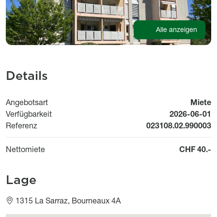
Alle anzeigen
Details
Angebotsart
Miete
Available fr
Verfügbarkeit
2026-06-01
Referenz
023108.02.990003
Nettomiete
CHF 40.-
Lage
1315 La Sarraz, Bourneaux 4A