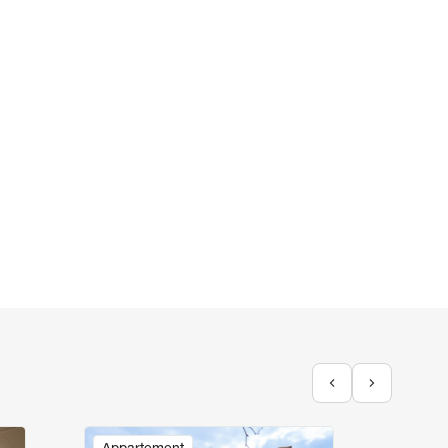
Image
Image