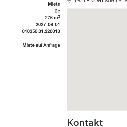
1052 LE MONT-SUR-LAUSA
Miete
2e
Géolocalisation
2
276 m
Available from
2027-06-01
010350.01.220010
Miete auf Anfrage
Kontakt