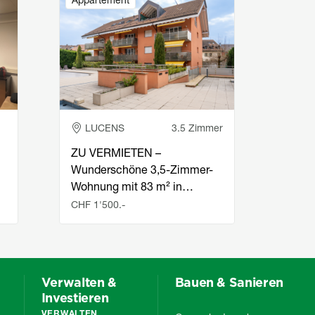
Appartement
Indust
LUCENS
3.5 Zimmer
LA
ZU VERMIETEN –
Büro 
Wunderschöne 3,5-Zimmer-
Stad
Wohnung mit 83 m² in…
CHF 1'500.-
CHF 1
Verwalten &
Bauen & Sanieren
Investieren
VERWALTEN