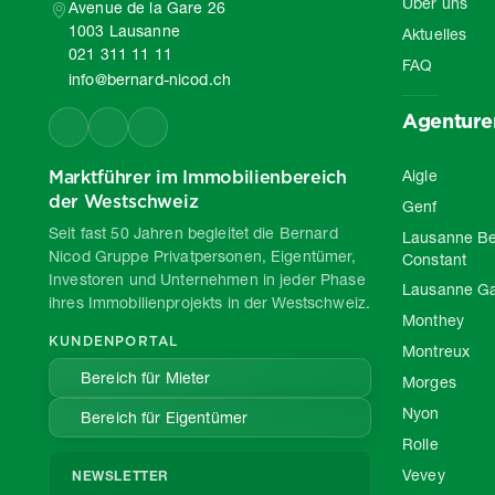
Über uns
Avenue de la Gare 26
1003 Lausanne
Aktuelles
021 311 11 11
FAQ
info@bernard-nicod.ch
Agenture
Marktführer im Immobilienbereich
Aigle
der Westschweiz
Genf
Seit fast 50 Jahren begleitet die Bernard
Lausanne Be
Nicod Gruppe Privatpersonen, Eigentümer,
Constant
Investoren und Unternehmen in jeder Phase
Lausanne G
ihres Immobilienprojekts in der Westschweiz.
Monthey
KUNDENPORTAL
Montreux
Bereich für Mieter
Morges
Nyon
Bereich für Eigentümer
Rolle
Vevey
NEWSLETTER