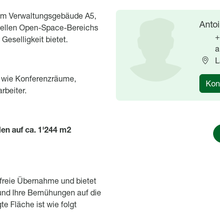
 im Verwaltungsgebäude A5,
Image
Image
Antoi
 hellen Open-Space-Bereichs
+
eselligkeit bietet.
a
L
s wie Konferenzräume,
Kon
rbeiter.
den auf ca. 1'244 m2
nfreie Übernahme und bietet
n und Ihre Bemühungen auf die
te Fläche ist wie folgt