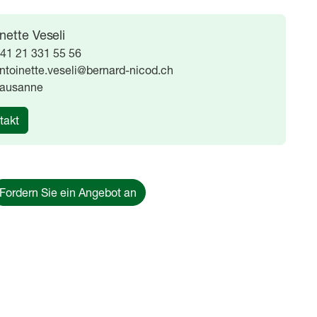
nette Veseli
41 21 331 55 56
ntoinette.veseli@bernard-nicod.ch
ausanne
takt
Fordern Sie ein Angebot an