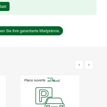
takt
en Sie Ihre garantierte Mietprämie.
Image
Image
Place ouverte
Bure