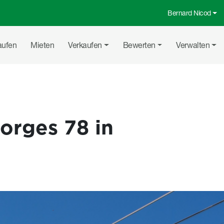
Bernard Nicod
Top-Menü
uptnavigation
aufen
Mieten
Verkaufen
Bewerten
Verwalten
orges 78 in