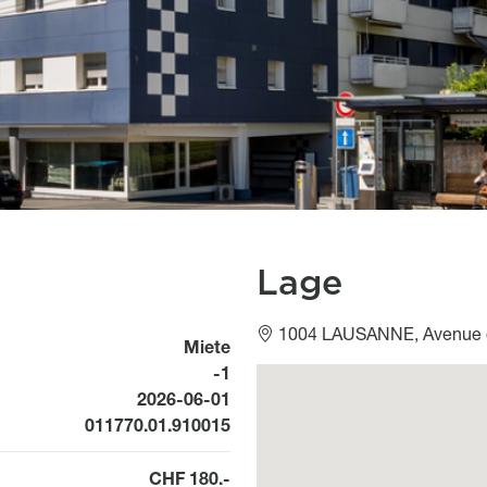
Lage
1004 LAUSANNE, Avenue 
Miete
-1
Géolocalisation
Available from
2026-06-01
011770.01.910015
CHF 180.-