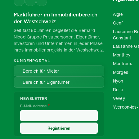
Marktführer im Immobilienbereich
Aigle
der Westschweiz
Genf
Seit fast 50 Jahren begleitet die Bernard
Lausanne Be
Nicod Gruppe Privatpersonen, Eigentümer,
Constant
Investoren und Unternehmen in jeder Phase
Lausanne G
ihres Immobilienprojekts in der Westschweiz.
Monthey
KUNDENPORTAL
Montreux
Bereich für Mieter
Morges
Nyon
Bereich für Eigentümer
Rolle
Vevey
NEWSLETTER
E-Mail-Adresse
Yverdon-les-