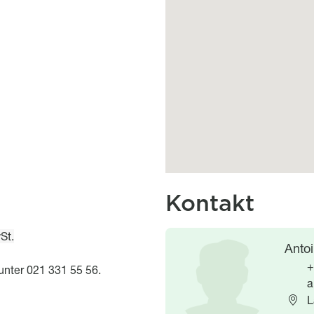
Kontakt
St.
Image
Image
Antoi
+
unter 021 331 55 56.
a
L