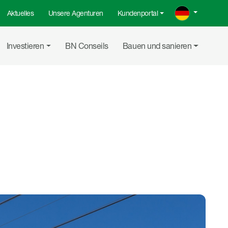
Aktuelles
Unsere Agenturen
Kundenportal
Investieren
BN Conseils
Bauen und sanieren
Auf LinkedI
Per E-Ma
Link 