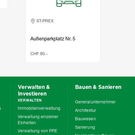
ST-PREX
N
Stadt
Außenparkplatz Nr. 5
m² gr
Lage
CHF 80.-
CHF 2
Verwalten &
Bauen & Sanieren
Investieren
VERWALTEN
Generalunternehmer
a
Immobilienverwaltung
Architektur
Verwaltung einzelner
Bauwesen
e
Einheiten
Sanierung
Verwaltung von PPE