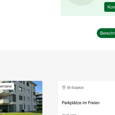
Kon
Berechn
erraine
Place ouverte
St-Sulpice
Parkplätze im Freien