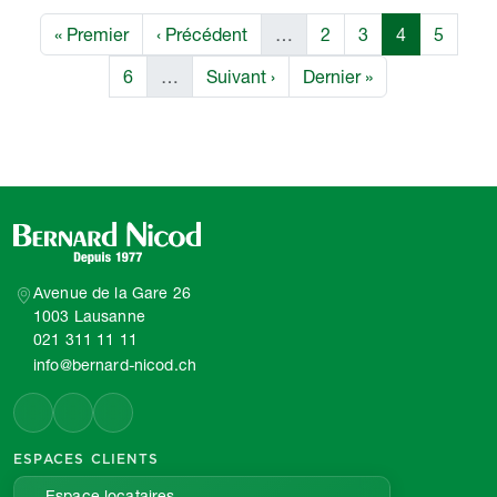
Pagination
Première page
Page précédente
Page
Page
Page
Page
« Premier
‹ Précédent
…
2
3
4
5
Page
Page suivante
Dernière page
6
…
Suivant ›
Dernier »
Avenue de la Gare 26
1003 Lausanne
021 311 11 11
info@bernard-nicod.ch
ESPACES CLIENTS
Espace locataires