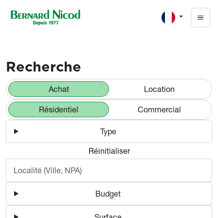
Aller au contenu principal
Appartements et maisons à v
Recherche
Achat
Location
Résidentiel
Commercial
Type
Réinitialiser
Budget
Surface