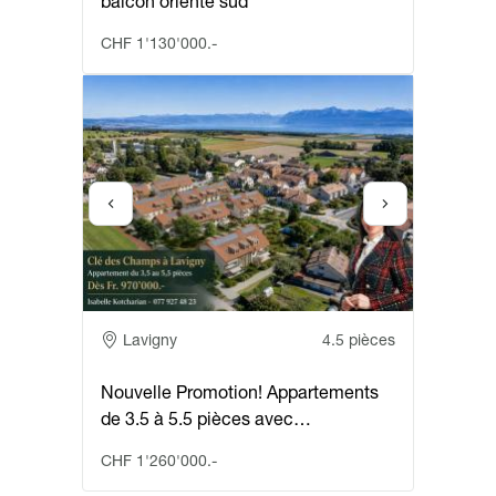
balcon orienté sud
CHF 1'130'000.-
Adresse
Lavigny
4.5 pièces
Nouvelle Promotion! Appartements
de 3.5 à 5.5 pièces avec…
CHF 1'260'000.-