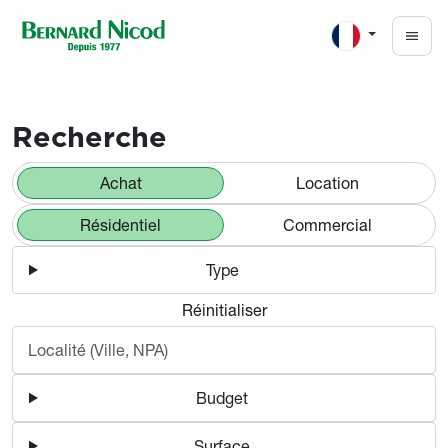
Aller au contenu principal
Appartements et maisons à v
Recherche
Achat
Location
Résidentiel
Commercial
Type
Réinitialiser
Budget
Surface