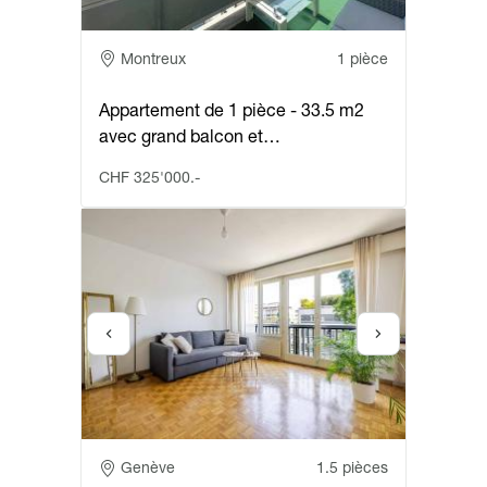
Adresse
Montreux
1 pièce
Appartement de 1 pièce - 33.5 m2
avec grand balcon et…
CHF 325'000.-
Adresse
Genève
1.5 pièces