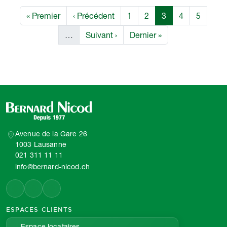
Pagination
Première page
Page précédente
Page
Page
Page
Page
Page
« Premier
‹ Précédent
1
2
3
4
5
Page suivante
Dernière page
…
Suivant ›
Dernier »
Avenue de la Gare 26
1003 Lausanne
021 311 11 11
info@bernard-nicod.ch
ESPACES CLIENTS
Espace locataires