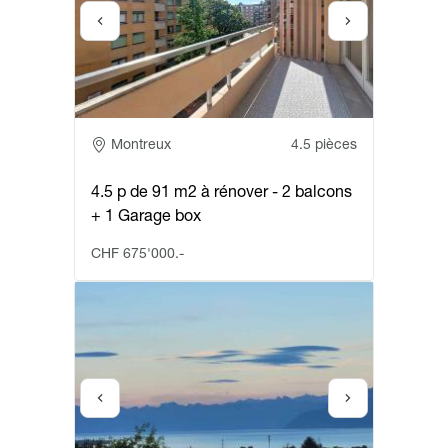
Adresse
Montreux
4.5 pièces
4.5 p de 91 m2 à rénover - 2 balcons
+ 1 Garage box
CHF 675'000.-