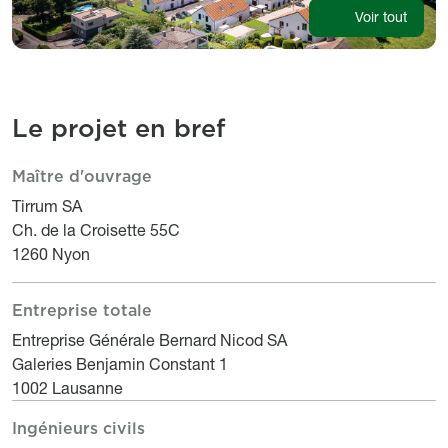
Voir tout
Le projet en bref
Maître d'ouvrage
Le projet en bref
Titre
Description
Tirrum SA
Ch. de la Croisette 55C
1260 Nyon
Entreprise totale
Titre
Description
Entreprise Générale Bernard Nicod SA
Galeries Benjamin Constant 1
1002 Lausanne
Ingénieurs civils
Titre