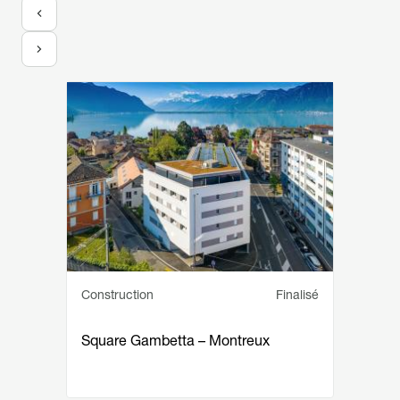
Image
Service principal
Statut
Construction
Finalisé
Square Gambetta – Montreux