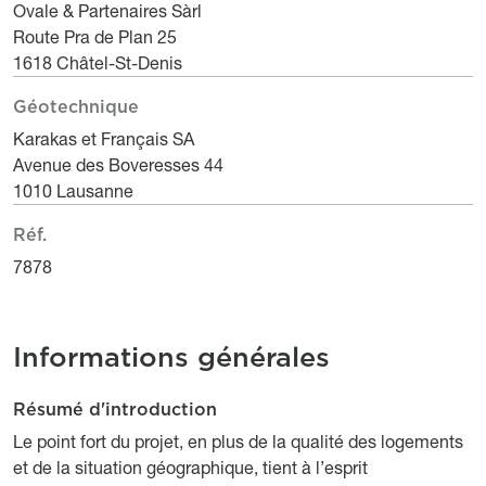
Description
Ovale & Partenaires Sàrl
Route Pra de Plan 25
1618 Châtel-St-Denis
Géotechnique
Titre
Description
Karakas et Français SA
Avenue des Boveresses 44
1010 Lausanne
Réf.
Titre
Description
7878
Informations générales
Résumé d'introduction
Description
Titre
Description
Le point fort du projet, en plus de la qualité des logements
et de la situation géographique, tient à l’esprit