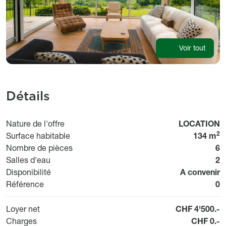
Voir tout
Détails
Usage
Nature de l'offre
LOCATION
2
Surface habitable
134 m
Nombre de pièces
6
Salles d'eau
2
Disponibilit
Disponibilité
A convenir
Bi
Référence
0
Loyer net
CHF 4'500.-
Charges
CHF 0.-