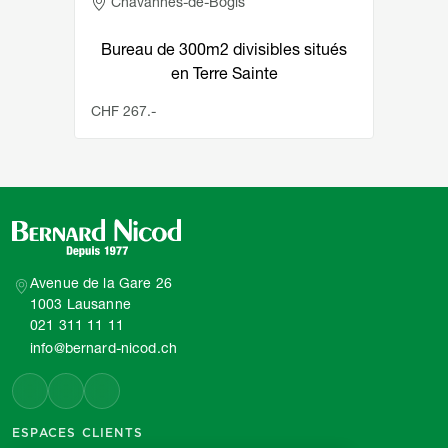
Adresse
Chavannes-de-Bogis
Bureau de 300m2 divisibles situés
en Terre Sainte
CHF 267.-
Avenue de la Gare 26
1003 Lausanne
021 311 11 11
info@bernard-nicod.ch
ESPACES CLIENTS