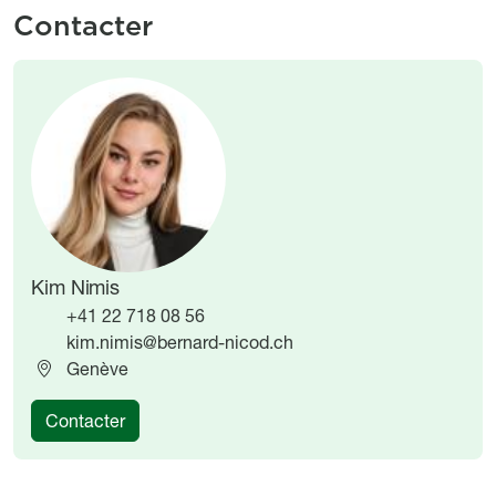
Contacter
Image
Image
Kim Nimis
+41 22 718 08 56
kim.nimis@bernard-nicod.ch
Genève
Contacter