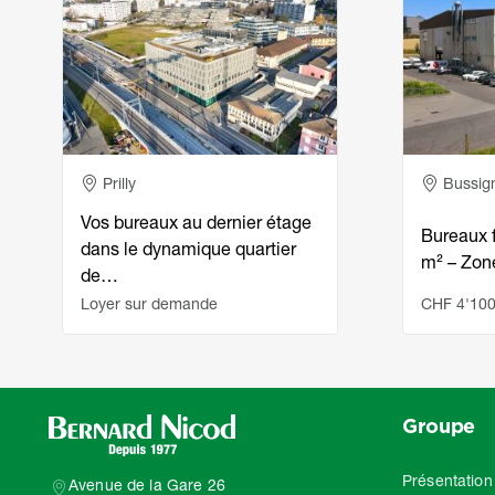
Adresse
Adress
Prilly
Bussig
Vos bureaux au dernier étage
Bureaux 
dans le dynamique quartier
m² – Zon
de…
Loyer sur demande
CHF 4'100
Groupe
Présentation
Avenue de la Gare 26