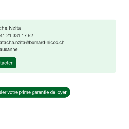
cha Nzita
41 21 331 17 52
atacha.nzita@bernard-nicod.ch
ausanne
tacter
ler votre prime garantie de loyer