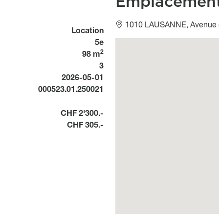
Emplacemen
1010 LAUSANNE, Avenue 
Location
5e
Géolocalisation
2
98 m
3
Available from
2026-05-01
000523.01.250021
CHF 2'300.-
CHF 305.-