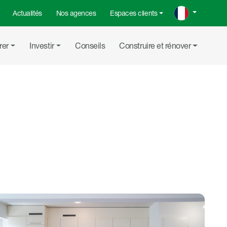
Actualités
Nos agences
Espaces clients
rer
Investir
Conseils
Construire et rénover
Partager su
Partager
Copier