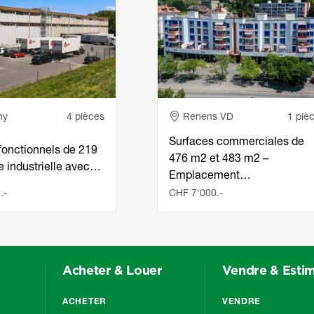
e
Adresse
ny
4 pièces
Renens VD
1 piè
Surfaces commerciales de
fonctionnels de 219
476 m2 et 483 m2 –
e industrielle avec…
Emplacement…
.-
CHF 7'000.-
Acheter & Louer
Vendre & Esti
ACHETER
VENDRE