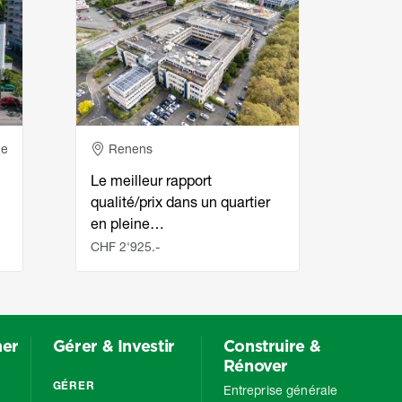
Adresse
Ad
ce
Renens
Re
Le meilleur rapport
Burea
qualité/prix dans un quartier
étage
en pleine…
plac
CHF 2'925.-
CHF 8
mer
Gérer & Investir
Construire &
Rénover
GÉRER
Entreprise générale