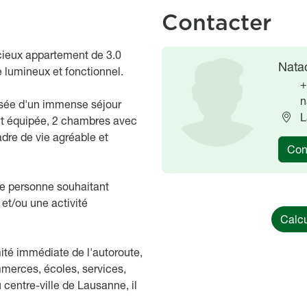
Contacter
cieux appartement de 3.0
Image
Image
Nata
 lumineux et fonctionnel.
+
n
posée d'un immense séjour
L
nt équipée, 2 chambres avec
dre de vie agréable et
Con
ute personne souhaitant
 et/ou une activité
Calcu
ité immédiate de l'autoroute,
mmerces, écoles, services,
 centre-ville de Lausanne, il