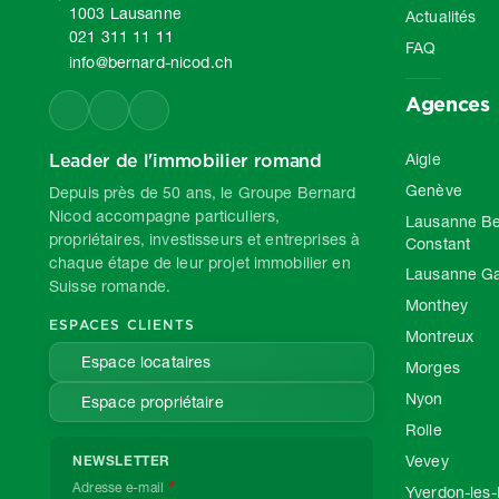
1003 Lausanne
Actualités
021 311 11 11
FAQ
info@bernard-nicod.ch
Agences
Leader de l'immobilier romand
Aigle
Genève
Depuis près de 50 ans, le Groupe Bernard
Nicod accompagne particuliers,
Lausanne Be
propriétaires, investisseurs et entreprises à
Constant
chaque étape de leur projet immobilier en
Lausanne G
Suisse romande.
Monthey
ESPACES CLIENTS
Montreux
Espace locataires
Morges
Nyon
Espace propriétaire
Rolle
Vevey
NEWSLETTER
Adresse e-mail
Yverdon-les-