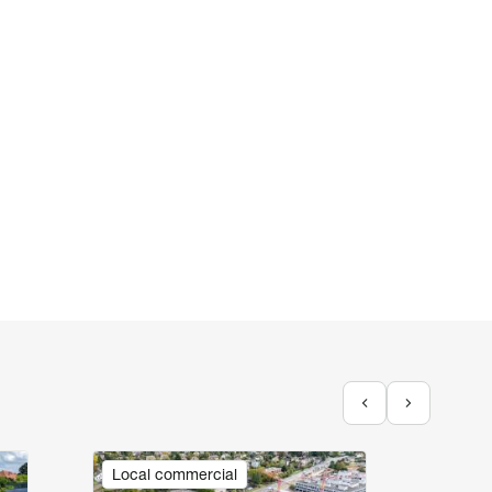
Image
Image
Local commercial
Local