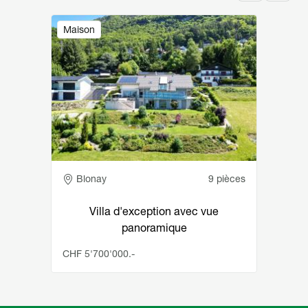
Image
Maison
Adresse
Blonay
9 pièces
Villa d'exception avec vue
panoramique
CHF 5'700'000.-