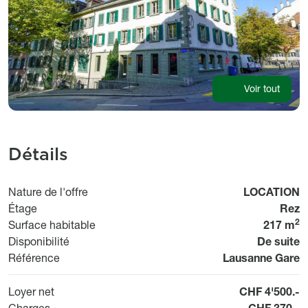
Voir tout
Détails
Usage
Nature de l'offre
LOCATION
Étage
Rez
2
Surface habitable
217 m
Disponibil
Disponibilité
De suite
Référence
Référence
Lausanne Gare
Loyer net
CHF 4'500.-
Charges
CHF 370.-