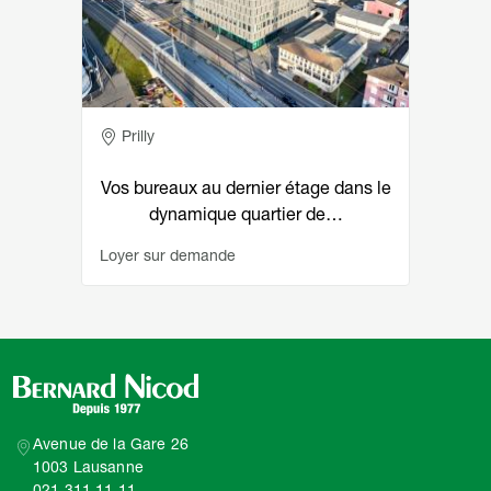
Adresse
Prilly
Vos bureaux au dernier étage dans le
dynamique quartier de…
Loyer sur demande
Avenue de la Gare 26
1003 Lausanne
021 311 11 11