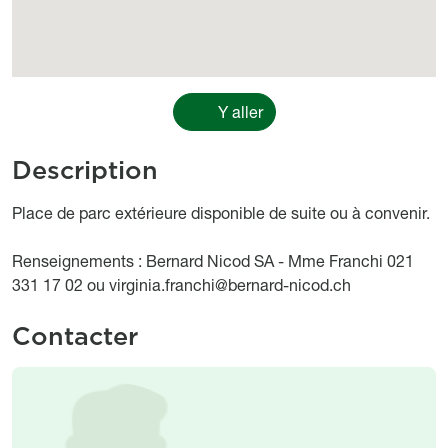
Y aller
Description
Object description
Place de parc extérieure disponible de suite ou à convenir.
Renseignements : Bernard Nicod SA - Mme Franchi 021
331 17 02 ou virginia.franchi@bernard-nicod.ch
Contacter
Image
Image