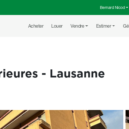
Bernard Nicod
Menu top
Navigation principale
Acheter
Louer
Vendre
Estimer
Gé
rieures - Lausanne