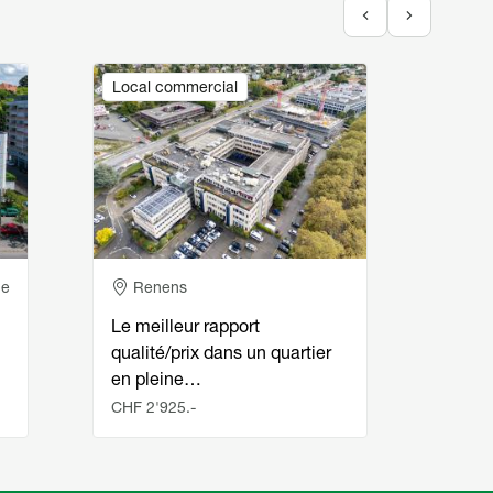
Image
Image
Local commercial
Local
Adresse
Ad
ce
Renens
Re
Le meilleur rapport
Burea
qualité/prix dans un quartier
étage
en pleine…
plac
CHF 2'925.-
CHF 8