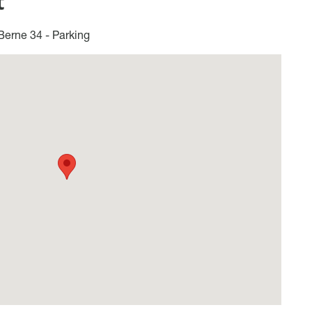
t
erne 34 - Parking