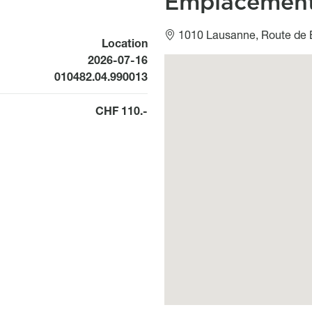
Emplacemen
1010 Lausanne, Route de B
Location
Available from
2026-07-16
Géolocalisation
010482.04.990013
CHF 110.-