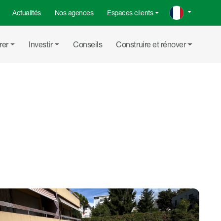
Actualités
Nos agences
Espaces clients
rer
Investir
Conseils
Construire et rénover
Partager su
Partager
Copier