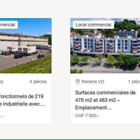
Image
mercial
Local commercial
e
Adresse
ny
4 pièces
Renens VD
1 piè
Surfaces commerciales de
fonctionnels de 219
476 m2 et 483 m2 –
e industrielle avec…
Emplacement…
.-
CHF 7'000.-