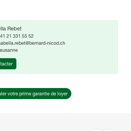
lla Rebet
41 21 331 55 52
sabella.rebet@bernard-nicod.ch
ausanne
tacter
ler votre prime garantie de loyer