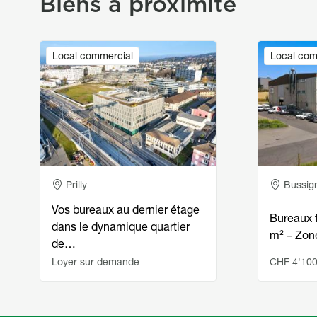
Biens à proximité
Image
Image
Local commercial
Local com
Adresse
Adress
Prilly
Bussig
Vos bureaux au dernier étage
Bureaux 
dans le dynamique quartier
m² – Zon
de…
Loyer sur demande
CHF 4'100