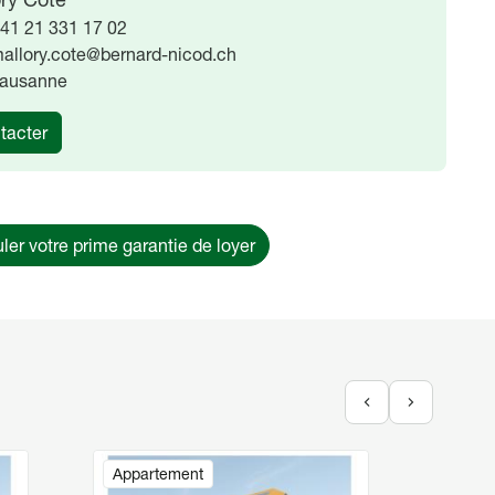
41 21 331 17 02
allory.cote@bernard-nicod.ch
ausanne
tacter
ler votre prime garantie de loyer
Image
Image
Appartement
Appar