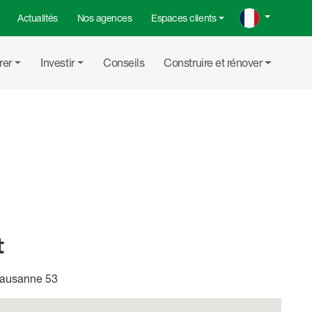
Actualités
Nos agences
Espaces clients
rer
Investir
Conseils
Construire et rénover
Partager su
Partager
Copier
t
ausanne 53