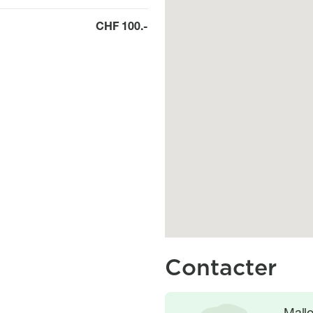
CHF 100.-
Contacter
Image
Image
Mall