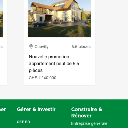
Adresse
Ad
es
Chevilly
5.5 pièces
Che
Nouvelle promotion :
Nouve
appartement neuf de 5.5
appar
pièces
pièc
CHF 1'240'000.-
CHF 1
mer
Gérer & Investir
Construire &
Rénover
GÉRER
Entreprise générale