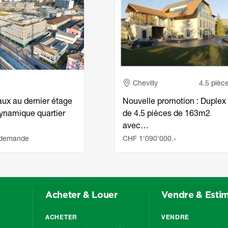
e
Adresse
Chevilly
4.5 pièc
aux au dernier étage
Nouvelle promotion : Duplex
dynamique quartier
de 4.5 pièces de 163m2
avec…
 demande
CHF 1'090'000.-
Acheter & Louer
Vendre & Esti
ACHETER
VENDRE