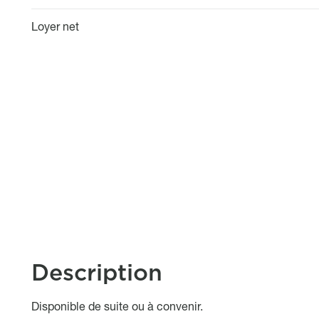
Loyer net
Description
Object description
Disponible de suite ou à convenir.