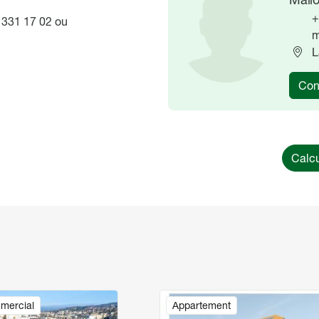
+
 331 17 02 ou
m
L
Con
Calcu
Image
mercial
Appartement