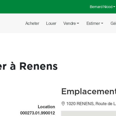
Bernard Nicod
Menu top
Navigation principale
Acheter
Louer
Vendre
Estimer
Gé
er à Renens
Emplacemen
1020 RENENS, Route de L
Location
000273.01.990012
Géolocalisation