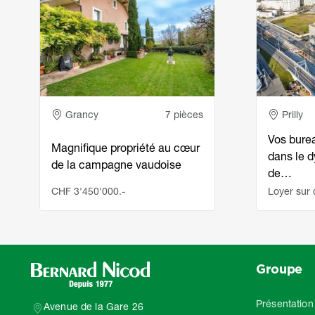
Adresse
Adress
Grancy
7 pièces
Prilly
Vos bure
Magnifique propriété au cœur
dans le 
de la campagne vaudoise
de…
CHF 3'450'000.-
Loyer sur
Groupe
Présentation
Avenue de la Gare 26