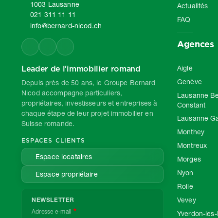
1003 Lausanne
Actualités
021 311 11 11
FAQ
info@bernard-nicod.ch
Agences
Leader de l'immobilier romand
Aigle
Genève
Depuis près de 50 ans, le Groupe Bernard
Nicod accompagne particuliers,
Lausanne Be
propriétaires, investisseurs et entreprises à
Constant
chaque étape de leur projet immobilier en
Lausanne G
Suisse romande.
Monthey
ESPACES CLIENTS
Montreux
Espace locataires
Morges
Nyon
Espace propriétaire
Rolle
Vevey
NEWSLETTER
Adresse e-mail
Yverdon-les-