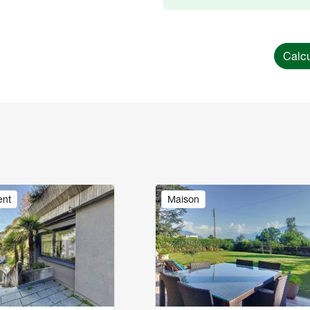
Calcu
Image
ent
Maison