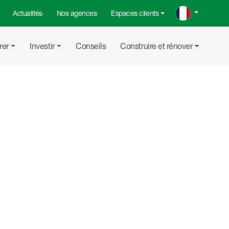
Actualités
Nos agences
Espaces clients
rer
Investir
Conseils
Construire et rénover
Partager su
Partager
Copier