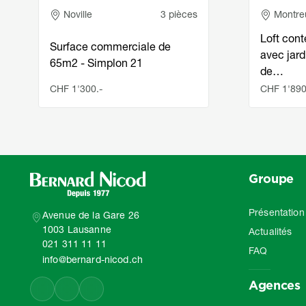
Adresse
Adress
Noville
3 pièces
Montre
Loft con
Surface commerciale de
avec jard
65m2 - Simplon 21
de…
CHF 1'300.-
CHF 1'890
Groupe
Présentation
Avenue de la Gare 26
1003 Lausanne
Actualités
021 311 11 11
FAQ
info@bernard-nicod.ch
Agences