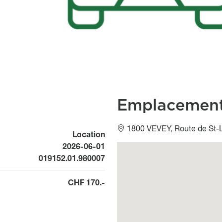
Emplacemen
1800 VEVEY, Route de St-L
Location
Available from
2026-06-01
Géolocalisation
019152.01.980007
CHF 170.-