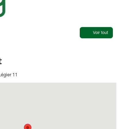
Voir tout
t
égier 11