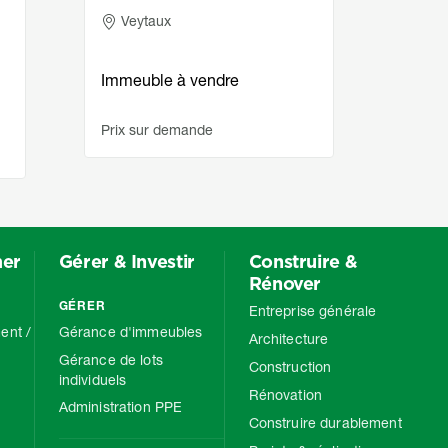
Adresse
Ad
Veytaux
Ve
Immeuble à vendre
Imme
Prix sur demande
Prix 
mer
Gérer & Investir
Construire &
Rénover
GÉRER
Entreprise générale
ent /
Gérance d'immeubles
Architecture
Gérance de lots
Construction
individuels
Rénovation
Administration PPE
Construire durablement