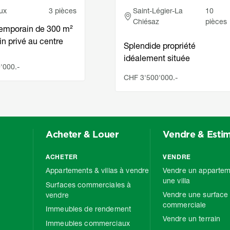
e
Adresse
ux
3 pièces
Saint-Légier-La
10
Chiésaz
pièces
temporain de 300 m²
in privé au centre
Splendide propriété
idéalement située
'000.-
CHF 3'500'000.-
Acheter & Louer
Vendre & Esti
ACHETER
VENDRE
Appartements & villas à vendre
Vendre un appartem
une villa
Surfaces commerciales à
Vendre une surface
vendre
commerciale
Immeubles de rendement
Vendre un terrain
Immeubles commerciaux