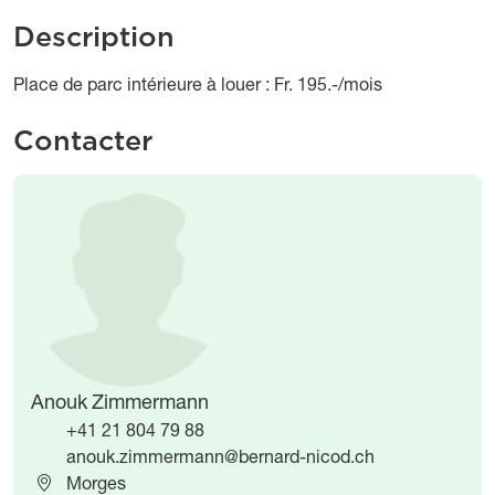
Description
Object description
Place de parc intérieure à louer : Fr. 195.-/mois
Contacter
Image
Image
Anouk Zimmermann
+41 21 804 79 88
anouk.zimmermann@bernard-nicod.ch
Morges