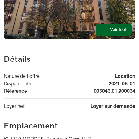
Voir tout
Détails
Nature de l'offre
Location
Available fr
Disponibilité
2021-08-01
Référence
005043.01.900034
Loyer net
Loyer sur demande
Emplacement
1110 MORGES, Rue de la Gare 11 B