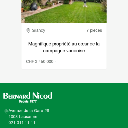
Adresse
Grancy
7 pièces
Magnifique propriété au cœur de la
campagne vaudoise
CHF 3'450'000.-
Avenue de la Gare 26
1003 Lausanne
021 311 11 11