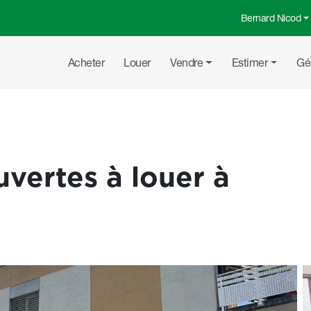
Bernard Nicod
Menu top
Navigation principale
Acheter
Louer
Vendre
Estimer
Gé
uvertes à louer à