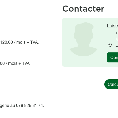
Contacter
Image
Image
Luise
+
l
 120.00 / mois + TVA.
L
Con
.00 / mois + TVA.
Calcu
rgerie au 078 825 81 74.