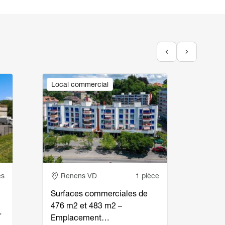
Image
Image
Local commercial
Local
Adresse
Ad
es
Renens VD
1 pièce
Re
Surfaces commerciales de
Le me
476 m2 et 483 m2 –
quali
…
Emplacement…
en p