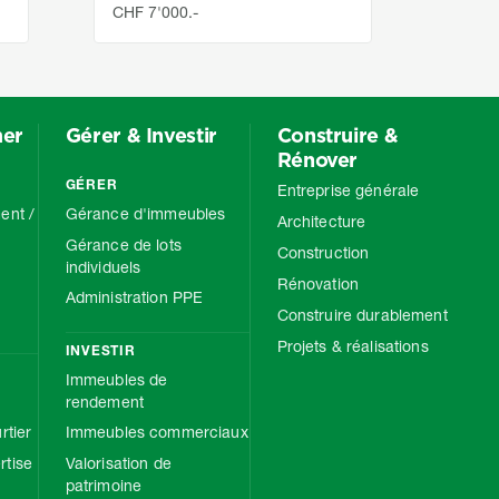
CHF 7'000.-
CHF 2
mer
Gérer & Investir
Construire &
Rénover
GÉRER
Entreprise générale
ent /
Gérance d'immeubles
Architecture
Gérance de lots
Construction
individuels
Rénovation
Administration PPE
Construire durablement
Projets & réalisations
INVESTIR
Immeubles de
rendement
rtier
Immeubles commerciaux
tise
Valorisation de
patrimoine