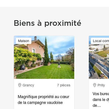
Biens à proximité
Image
Image
Maison
Local com
Adresse
Adress
Grancy
7 pièces
Prilly
Vos bure
Magnifique propriété au cœur
dans le 
de la campagne vaudoise
de…