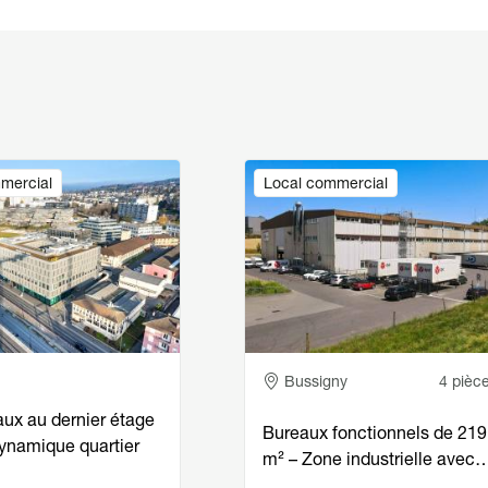
Image
mercial
Local commercial
e
Adresse
Bussigny
4 pièc
aux au dernier étage
Bureaux fonctionnels de 219
dynamique quartier
m² – Zone industrielle avec