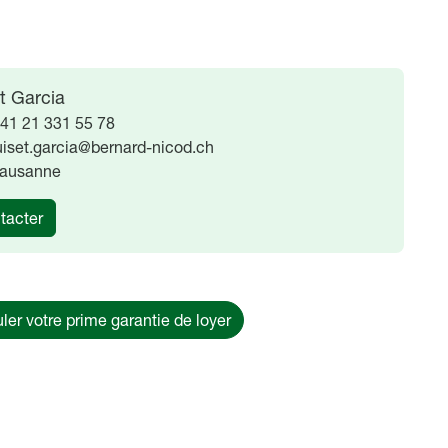
t Garcia
41 21 331 55 78
uiset.garcia@bernard-nicod.ch
ausanne
tacter
ler votre prime garantie de loyer