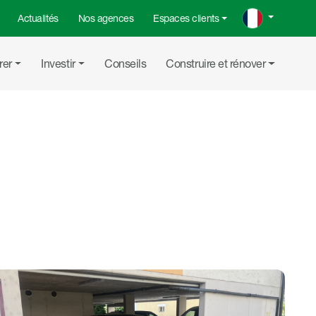
Actualités
Nos agences
Espaces clients
rer
Investir
Conseils
Construire et rénover
Partager su
Partager
Copier