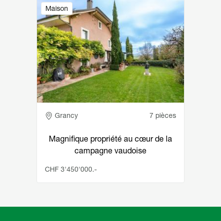
Image
Maison
Adresse
Grancy
7 pièces
Magnifique propriété au cœur de la
campagne vaudoise
CHF 3'450'000.-