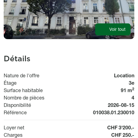
Voir tout
Détails
Nature de l'offre
Location
Étage
3e
2
Surface habitable
91 m
Nombre de pièces
4
Available fr
Disponibilité
2026-08-15
Référence
010038.01.230010
Loyer net
CHF 3'200.-
Charges
CHF 250.-