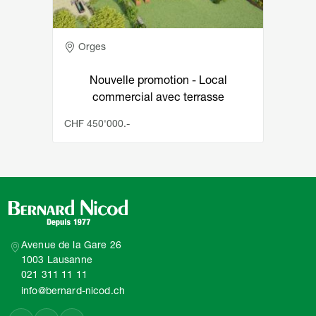
Adresse
Orges
Nouvelle promotion - Local
commercial avec terrasse
CHF 450'000.-
Avenue de la Gare 26
1003 Lausanne
021 311 11 11
info@bernard-nicod.ch