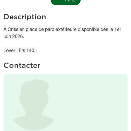
Description
Object description
À Crissier, place de parc extérieure disponible dès le 1er
juin 2026.
Loyer : Frs 140.-
Contacter
Image
Image