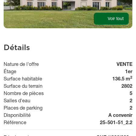
Voir tout
Détails
Usage
Nature de l'offre
VENTE
Étage
1er
2
Surface habitable
136.5 m
Surface du terrain
2802
Nombre de pièces
5
Salles d'eau
2
Places de parking
2
Disponibilit
Disponibilité
A convenir
Référence
Référence
25-501-51_2.2