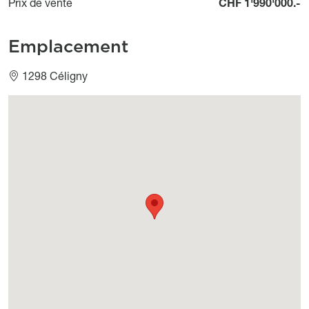
Prix de vente
CHF 1'990'000.-
Emplacement
1298 Céligny
Géolocalisation