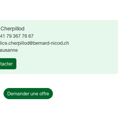
 Cherpillod
41 79 367 76 67
lice.cherpillod@bernard-nicod.ch
ausanne
tacter
Demander une offre