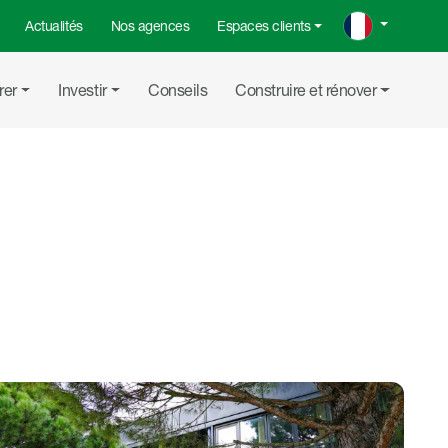
Actualités
Nos agences
Espaces clients
rer
Investir
Conseils
Construire et rénover
Partager su
Partager
Copier