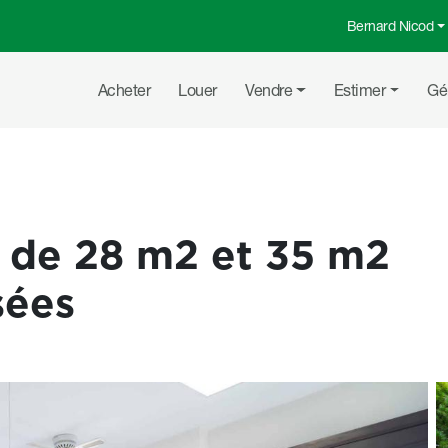
Bernard Nicod
Menu top
Navigation principale
Acheter
Louer
Vendre
Estimer
Gé
x de 28 m2 et 35 m2
sées