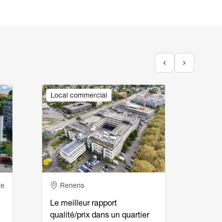
Image
Image
Local commercial
Local
Adresse
Ad
ce
Renens
La
Le meilleur rapport
Surfa
qualité/prix dans un quartier
de 5