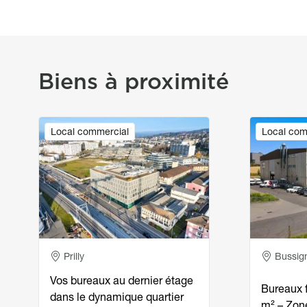
Biens à proximité
Image
Image
Local commercial
Local com
Adresse
Adress
Prilly
Bussig
Vos bureaux au dernier étage
Bureaux 
dans le dynamique quartier
m² – Zon