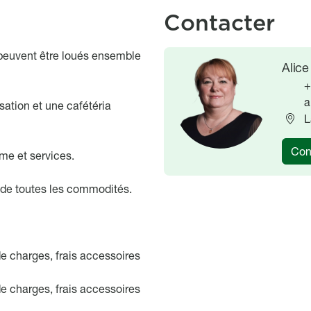
Contacter
 peuvent être loués ensemble
Image
Image
Alice
+
a
isation et une cafétéria
L
Con
sme et services.
 de toutes les commodités.
e charges, frais accessoires
e charges, frais accessoires