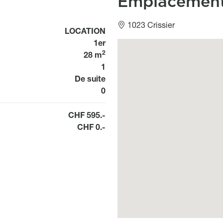
Emplacemen
1023 Crissier
Usage
LOCATION
1er
Géolocalisation
2
28 m
1
Disponibilité
De suite
Bien n°
0
CHF 595.-
CHF 0.-