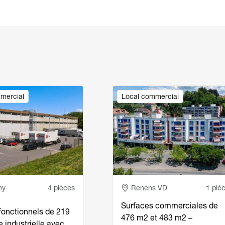
Image
mercial
Local commercial
e
Adresse
ny
4 pièces
Renens VD
1 piè
Surfaces commerciales de
fonctionnels de 219
476 m2 et 483 m2 –
e industrielle avec…