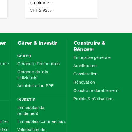
en pleine…
CHF 2'925.-
Loyer
mer
Gérer & Investir
Construire &
Rénover
GÉRER
Entreprise générale
ent /
Gérance d'immeubles
Architecture
Gérance de lots
Construction
individuels
Rénovation
Administration PPE
Construire durablement
Projets & réalisations
INVESTIR
Immeubles de
rendement
rtier
Immeubles commerciaux
tise
Valorisation de