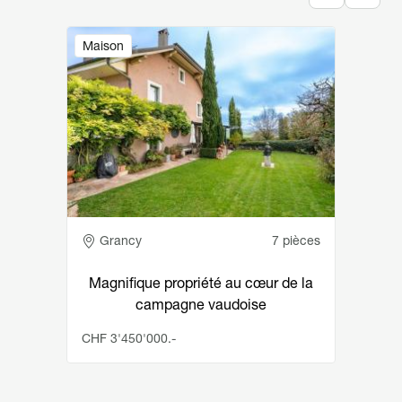
Image
Maison
Adresse
Grancy
7 pièces
Magnifique propriété au cœur de la
campagne vaudoise
CHF 3'450'000.-