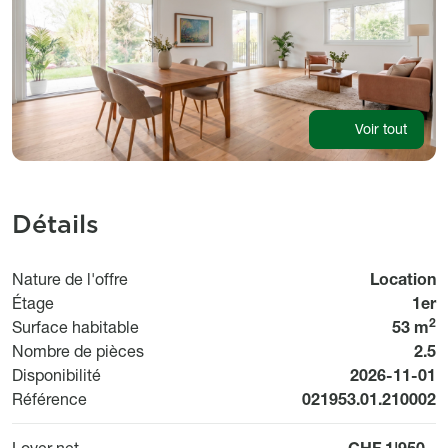
Voir tout
Détails
Nature de l'offre
Location
Étage
1er
2
Surface habitable
53 m
Nombre de pièces
2.5
Available fr
Disponibilité
2026-11-01
Référence
021953.01.210002
Loyer net
CHF 1'950.-