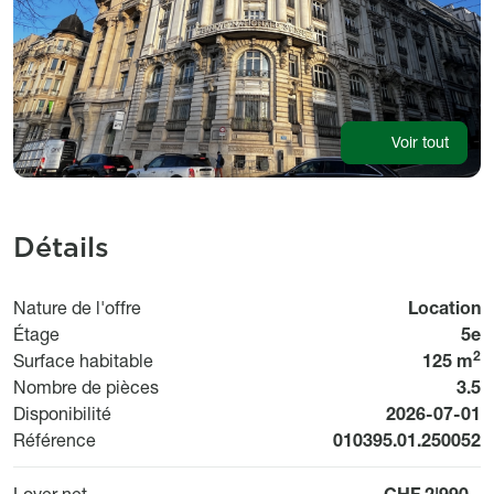
Voir tout
Détails
Nature de l'offre
Location
Étage
5e
2
Surface habitable
125 m
Nombre de pièces
3.5
Available fr
Disponibilité
2026-07-01
Référence
010395.01.250052
Loyer net
CHF 2'990.-