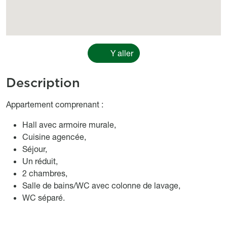
Y aller
Description
Object description
Appartement comprenant :
Hall avec armoire murale,
Cuisine agencée,
Séjour,
Un réduit,
2 chambres,
Salle de bains/WC avec colonne de lavage,
WC séparé.