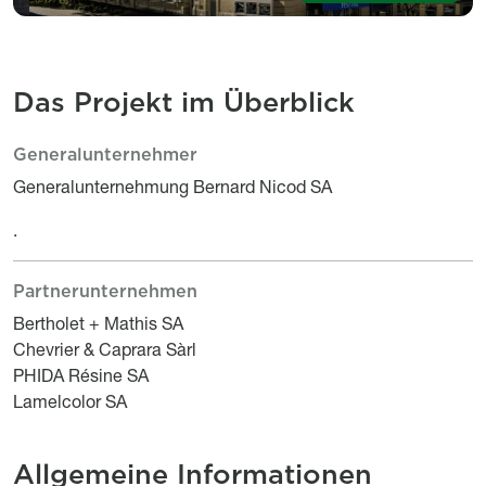
Das Projekt im Überblick
Generalunternehmer
Le projet en bref
Titre
Description
Generalunternehmung Bernard Nicod SA
.
Partnerunternehmen
Titre
Description
Bertholet + Mathis SA
Chevrier & Caprara Sàrl
PHIDA Résine SA
Lamelcolor SA
Allgemeine Informationen