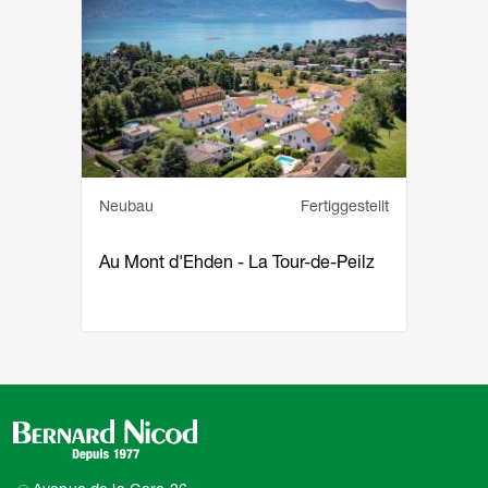
Service principal
Statut
Neubau
Fertiggestellt
Au Mont d'Ehden - La Tour-de-Peilz