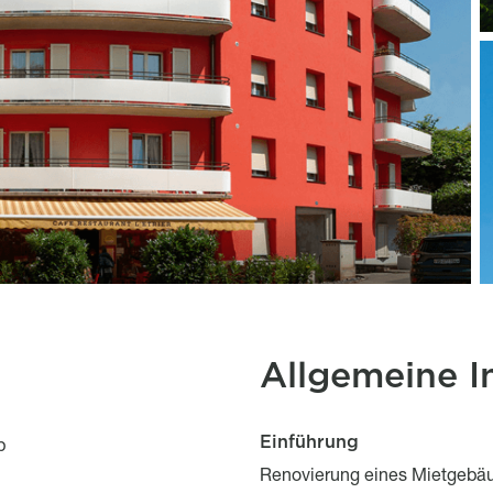
Allgemeine I
Einführung
Description
Titre
p
Description
Renovierung eines Mietgebä