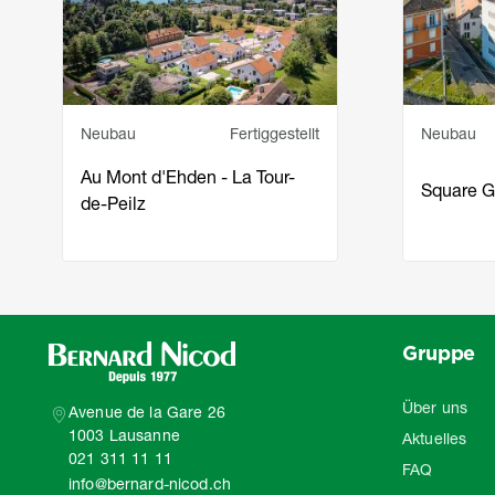
Service principal
Statut
Service pr
Neubau
Fertiggestellt
Neubau
Au Mont d'Ehden - La Tour-
Square G
de-Peilz
Gruppe
Über uns
Avenue de la Gare 26
1003 Lausanne
Aktuelles
021 311 11 11
FAQ
info@bernard-nicod.ch