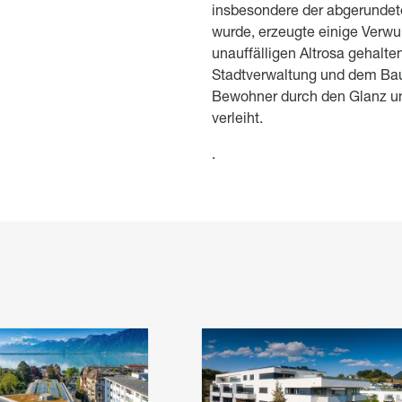
insbesondere der abgerundete
wurde, erzeugte einige Verwu
unauffälligen Altrosa gehalten
Stadtverwaltung und dem Bau
Bewohner durch den Glanz un
verleiht.
.
 en avant
Image