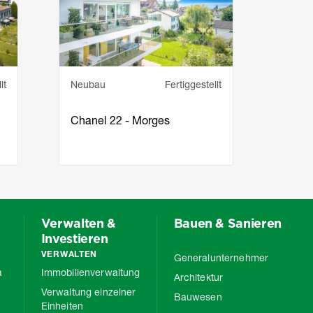
Service principal
Statut
Servic
lt
Neubau
Fertiggestellt
Neub
Chanel 22 - Morges
Cham
Verwalten &
Bauen & Sanieren
Investieren
VERWALTEN
Generalunternehmer
a
Immobilienverwaltung
Architektur
Verwaltung einzelner
Bauwesen
e
Einheiten