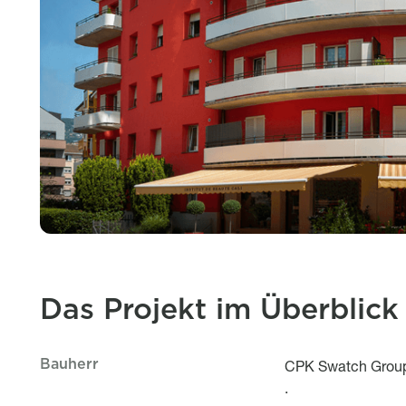
Das Projekt im Überblick
Bauherr
Le projet en bref
Titre
Description
CPK Swatch Grou
.