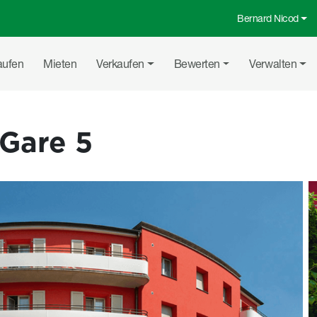
Bernard Nicod
Top-Menü
uptnavigation
aufen
Mieten
Verkaufen
Bewerten
Verwalten
 Gare 5