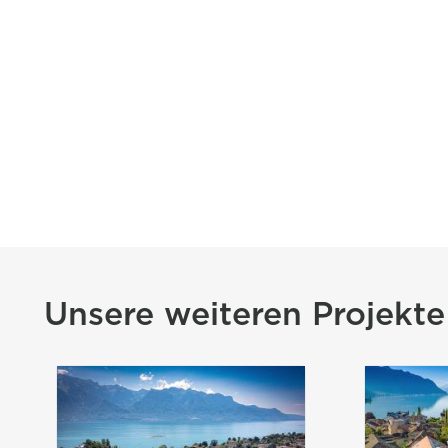
Titre section Projets mis
Unsere weiteren Projekte
Image
Image