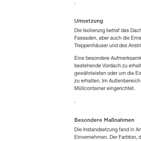
.
Umsetzung
Titre
Description
Die Isolierung betraf das Dac
Fassaden, aber auch die Erne
Treppenhäuser und des Anstr
Eine besondere Aufmerksamke
bestehende Vordach zu erhalte
gewährleisten oder um die Ei
zu erhalten. Im Außenbereich 
Müllcontainer eingerichtet.
.
Besondere Maßnahmen
Titre
Description
Die Instandsetzung fand in A
Einvernehmen. Der Farbton, de