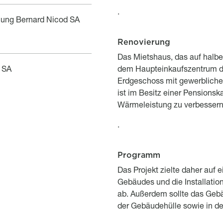
.
ung Bernard Nicod SA
Renovierung
Titre
Description
Das Mietshaus, das auf halb
s SA
dem Haupteinkaufszentrum der
Erdgeschoss mit gewerblicher
ist im Besitz einer Pensionsk
Wärmeleistung zu verbessern
.
Programm
Titre
Description
Das Projekt zielte daher auf 
Gebäudes und die Installati
ab. Außerdem sollte das Geb
der Gebäudehülle sowie in de