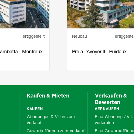
incipal
Statut
Service principal
Statut
Fertiggestellt
Neubau
Fertiggestel
ambetta - Montreux
Pré à l'Avoyer II - Puidoux
Kaufen & Mieten
Verkaufen &
Bewerten
KAUFEN
VERKAUFEN
Wohnungen & Villen zum
Eine Wohnung / Vill
Verkauf
verkaufen
Gewerbeflächen zum Verkauf
Eine Gewerbefläch