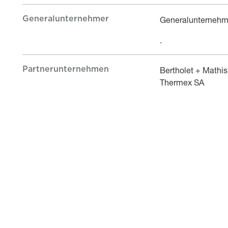
Generalunternehmer
Titre
Description
Generalunternehm
.
Partnerunternehmen
Titre
Description
Bertholet + Mathi
Thermex SA