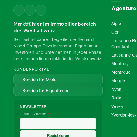
Agenture
Marktführer im Immobilienbereich
Aigle
der Westschweiz
Genf
Seit fast 50 Jahren begleitet die Bernard
Lausanne Be
Nicod Gruppe Privatpersonen, Eigentümer,
Constant
Investoren und Unternehmen in jeder Phase
Lausanne G
ihres Immobilienprojekts in der Westschweiz.
Monthey
KUNDENPORTAL
Montreux
Bereich für Mieter
Morges
Nyon
Bereich für Eigentümer
Rolle
Vevey
NEWSLETTER
E-Mail-Adresse
Yverdon-les-