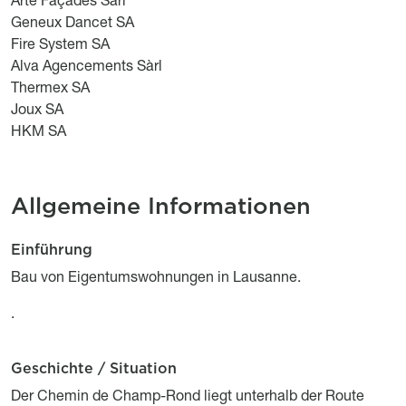
Geneux Dancet SA
Fire System SA
Alva Agencements Sàrl
Thermex SA
Joux SA
HKM SA
Allgemeine Informationen
Einführung
Description
Titre
Description
Bau von Eigentumswohnungen in Lausanne.
.
Geschichte / Situation
Titre
Description
Der Chemin de Champ-Rond liegt unterhalb der Route