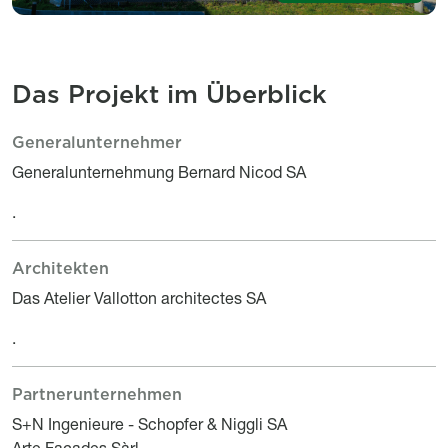
Das Projekt im Überblick
Generalunternehmer
Le projet en bref
Titre
Description
Generalunternehmung Bernard Nicod SA
.
Architekten
Titre
Description
Das Atelier Vallotton architectes SA
.
Partnerunternehmen
Titre
Description
S+N Ingenieure - Schopfer & Niggli SA
Arte Façades Sàrl