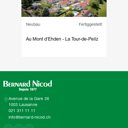
Service principal
Statut
Neubau
Fertiggestellt
Au Mont d'Ehden - La Tour-de-Peilz
Avenue de la Gare 26
1003 Lausanne
021 311 11 11
info@bernard-nicod.ch