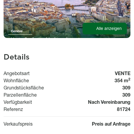
Alle anzeigen
Details
Usage
Angebotsart
VENTE
2
Wohnfläche
354 m
Grundstücksfläche
309
Parzellenfläche
309
Disponibilité
Verfügbarkeit
Nach Vereinbarung
Bien n°
Referenz
81724
Verkaufspreis
Preis auf Anfrage