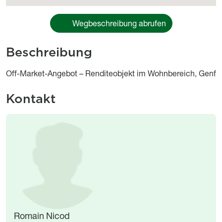
Wegbeschreibung abrufen
Beschreibung
body
Off-Market-Angebot – Renditeobjekt im Wohnbereich, Genf
Kontakt
Image
Image
Romain Nicod