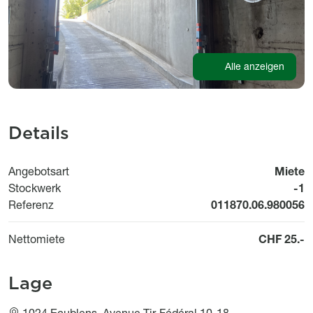
Alle anzeigen
Details
Angebotsart
Miete
Stockwerk
-1
Referenz
011870.06.980056
Nettomiete
CHF 25.-
Lage
1024 Ecublens, Avenue Tir-Fédéral 10-18