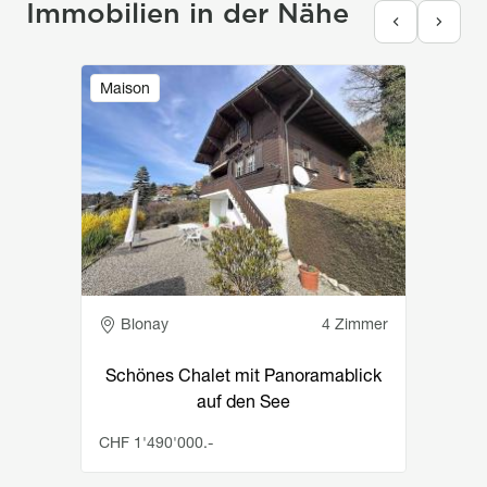
Immobilien in der Nähe
Image
Maison
Adresse
Blonay
4 Zimmer
Schönes Chalet mit Panoramablick
auf den See
CHF 1'490'000.-