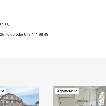
70 66
925 70 60 oder 079 441 88 49
Image
ent
Appartement