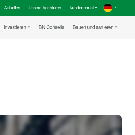
Aktuelles
Unsere Agenturen
Kundenportal
Investieren
BN Conseils
Bauen und sanieren
Auf LinkedI
Per E-Ma
Link 