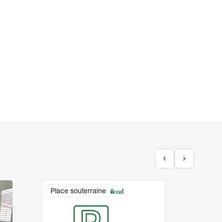
Image
Image
Place souterraine
Appar