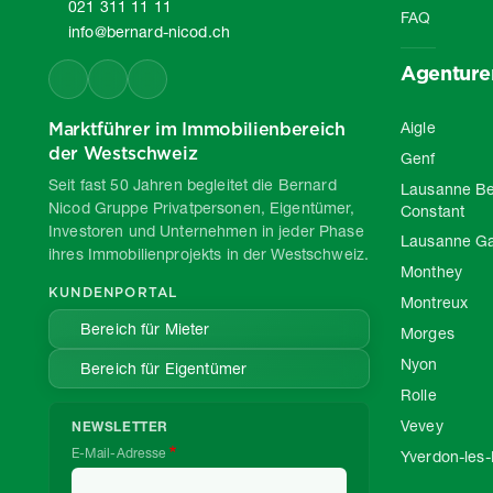
021 311 11 11
FAQ
info@bernard-nicod.ch
Agenture
Marktführer im Immobilienbereich
Aigle
der Westschweiz
Genf
Seit fast 50 Jahren begleitet die Bernard
Lausanne Be
Nicod Gruppe Privatpersonen, Eigentümer,
Constant
Investoren und Unternehmen in jeder Phase
Lausanne G
ihres Immobilienprojekts in der Westschweiz.
Monthey
KUNDENPORTAL
Montreux
Bereich für Mieter
Morges
Nyon
Bereich für Eigentümer
Rolle
Vevey
NEWSLETTER
E-Mail-Adresse
Yverdon-les-