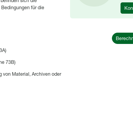
befinden sich die
 Bedingungen für die
Kon
Berechn
3A)
ne 73B)
g von Material, Archiven oder