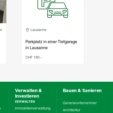
er
Lausanne
Yv
Schö
Parkplatz in einer Tiefgarage
in de
in Lausanne
Anne
CHF 180.-
CHF 1
Verwalten &
Bauen & Sanieren
Investieren
VERWALTEN
Generalunternehmer
a
Immobilienverwaltung
Architektur