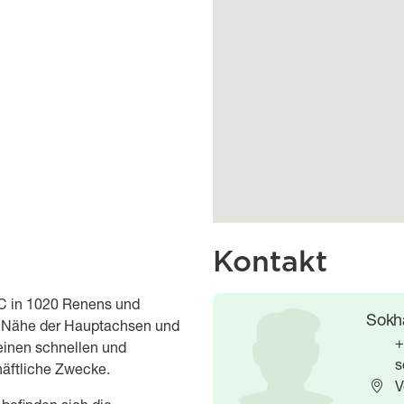
Kontakt
C in 1020 Renens und
Image
Image
Sokh
rer Nähe der Hauptachsen und
+
einen schnellen und
s
häftliche Zwecke.
V