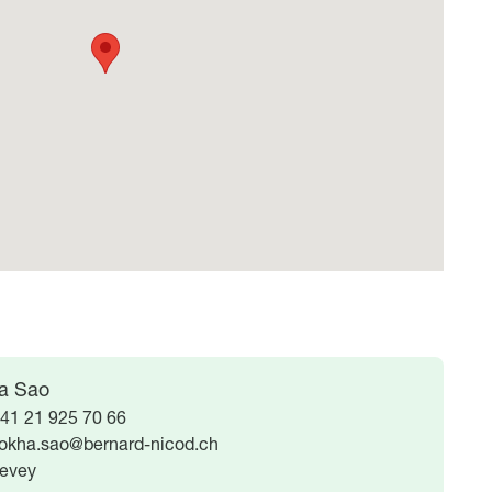
a Sao
41 21 925 70 66
okha.sao@bernard-nicod.ch
evey