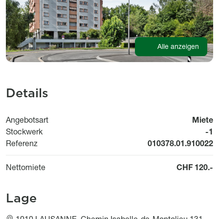
Alle anzeigen
Details
Angebotsart
Miete
Stockwerk
-1
Referenz
010378.01.910022
Nettomiete
CHF 120.-
Lage
1010 LAUSANNE, Chemin Isabelle-de-Montolieu 131