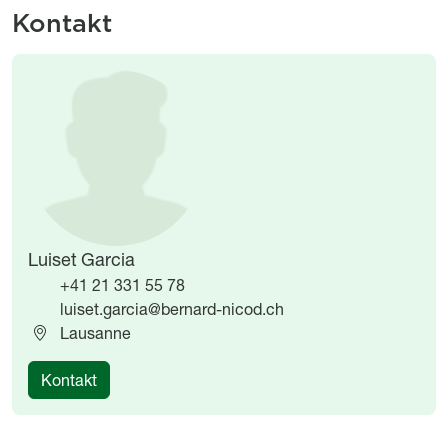
Kontakt
Image
Image
Luiset Garcia
+41 21 331 55 78
luiset.garcia@bernard-nicod.ch
Lausanne
Kontakt